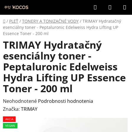
Prejsť
Hľadať
NÁKUP
na
KOŠÍK
obsah
Domov
/
PLEŤ
/
TONERY A TONIZAČNÉ VODY
/
TRIMAY Hydratačný
esenciálny toner - Peptaluronic Edelweiss Hydra Lifting UP
Essence Toner - 200 ml
TRIMAY Hydratačný
esenciálny toner -
Peptaluronic Edelweiss
Hydra Lifting UP Essence
Toner - 200 ml
Priemerné
Neohodnotené
Podrobnosti hodnotenia
hodnotenie
Značka:
TRIMAY
produktu
AKCIA
je
VEGAN