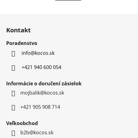
Z
á
Kontakt
p
ä
Poradenstvo
t
info
@
kocos.sk
i
e
+421 940 600 054
Informácie o doručení zásielok
mojbalik@kocos.sk
+421 905 908 714
Veľkoobchod
b2b@kocos.sk