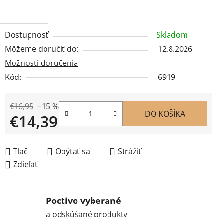
Dostupnosť
Skladom
Môžeme doručiť do:
12.8.2026
Možnosti doručenia
Kód:
6919
€16,95
–15 %
DO KOŠÍKA
€14,39
Jednotková cena:
Tlač
Opýtať sa
Strážiť
Zdieľať
Poctivo vyberané
a odskúšané produkty