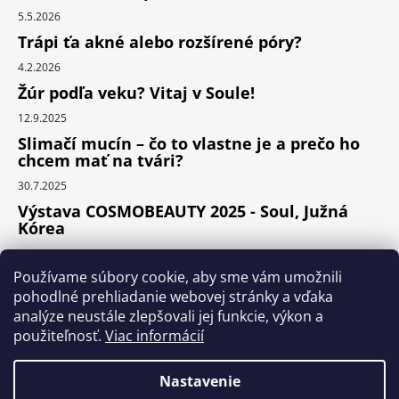
5.5.2026
Trápi ťa akné alebo rozšírené póry?
4.2.2026
Žúr podľa veku? Vitaj v Soule!
12.9.2025
Slimačí mucín – čo to vlastne je a prečo ho
chcem mať na tvári?
30.7.2025
Výstava COSMOBEAUTY 2025 - Soul, Južná
Kórea
11.6.2025
Používame súbory cookie, aby sme vám umožnili
pohodlné prehliadanie webovej stránky a vďaka
analýze neustále zlepšovali jej funkcie, výkon a
Instagram
použiteľnosť.
Viac informácií
Nastavenie