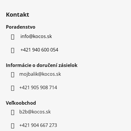
Z
5
á
Kontakt
hviezdičiek.
p
ä
Poradenstvo
t
info
@
kocos.sk
i
e
+421 940 600 054
Informácie o doručení zásielok
mojbalik@kocos.sk
+421 905 908 714
Veľkoobchod
b2b@kocos.sk
+421 904 667 273