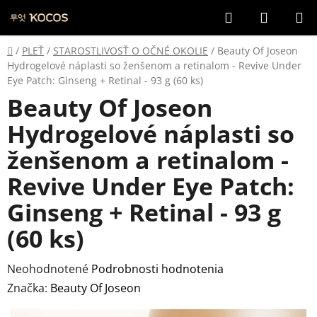
Prejsť
Hľadať
NÁKUP
na
KOŠÍK
obsah
Domov
/
PLEŤ
/
STAROSTLIVOSŤ O OČNÉ OKOLIE
/
Beauty Of Joseon
Hydrogelové náplasti so ženšenom a retinalom - Revive Under
Eye Patch: Ginseng + Retinal - 93 g (60 ks)
Beauty Of Joseon
Hydrogelové náplasti so
ženšenom a retinalom -
Revive Under Eye Patch:
Ginseng + Retinal - 93 g
(60 ks)
Priemerné
Neohodnotené
Podrobnosti hodnotenia
hodnotenie
Značka:
Beauty Of Joseon
produktu