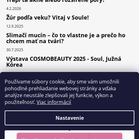
4.2.2026
Žúr podľa veku? Vitaj v Soule!
12.9.2025
Slimačí mucín – čo to vlastne je a prečo ho
chcem mať na tvári?
30.7.2025
Výstava COSMOBEAUTY 2025 - Soul, Južná
Kórea
11.6.2025
Používame súbory cookie, aby sme vám umožnili
pohodlné prehliadanie webovej stránky a vďaka
analýze neustále zlepšovali jej funkcie, výkon a
Instagram
použiteľnosť.
Viac informácií
Nastavenie
Vytvoril Shoptet Premium
Odmietnuť
Súhlasím