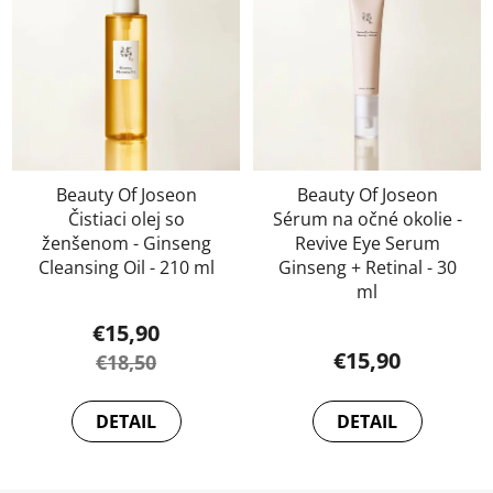
Beauty Of Joseon
Beauty Of Joseon
Čistiaci olej so
Sérum na očné okolie -
ženšenom - Ginseng
Revive Eye Serum
Cleansing Oil - 210 ml
Ginseng + Retinal - 30
ml
€15,90
Priemerné
€15,90
€18,50
hodnotenie
produktu
DETAIL
DETAIL
je
5,0
z