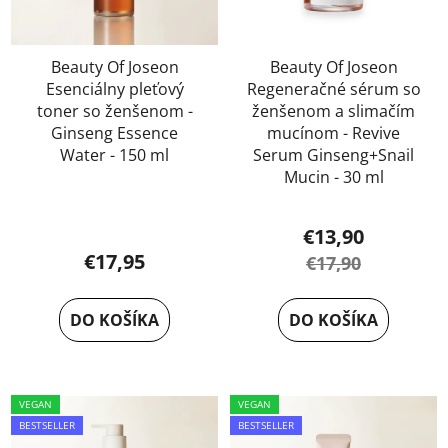
Beauty Of Joseon
Beauty Of Joseon
Esenciálny pleťový
Regeneračné sérum so
toner so ženšenom -
ženšenom a slimačím
Ginseng Essence
mucínom - Revive
Water - 150 ml
Serum Ginseng+Snail
Mucin - 30 ml
€13,90
€17,95
€17,90
DO KOŠÍKA
DO KOŠÍKA
VEGAN
VEGAN
BESTSELLER
BESTSELLER