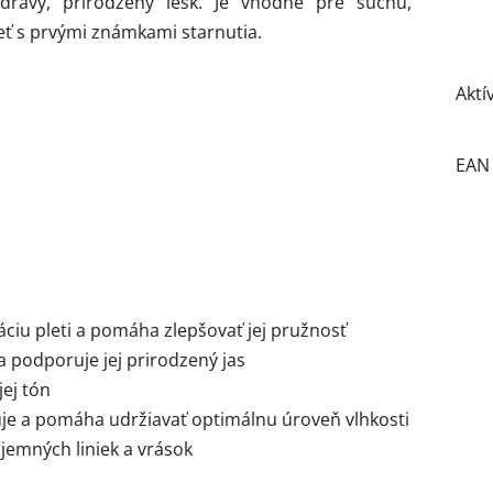
dravý, prirodzený lesk. Je vhodné pre suchú,
pleť s prvými známkami starnutia.
Aktí
EAN
iu pleti a pomáha zlepšovať jej pružnosť
a podporuje jej prirodzený jas
jej tón
je a pomáha udržiavať optimálnu úroveň vlhkosti
jemných liniek a vrások