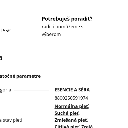
Potrebuješ poradiť?
radi ti pomôžeme s
d 55€
výberom
a
atočné parametre
gória
ESENCIE A SÉRA
8800250591974
Normálna pleť
,
Suchá pleť
,
a stav pleti
Zmiešaná pleť
,
Citlivá pleť
,
Zrelá