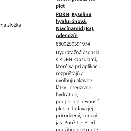
pleť
PDRN
,
Kyselina
hyalurónová
,
vna zložka
Niacínamid (B3)
,
Adenozín
8800250591974
Hydratačná esencia
s PDRN kapsulami,
ktoré sa pri aplikácii
rozpúšťajú a
uvoľňujú aktívne
látky. Intenzívne
hydratuje,
podporuje pevnosť
pleti a dodáva jej
prirodzený, zdravý
jas. Použitie: Pred
použitím pretrepte.