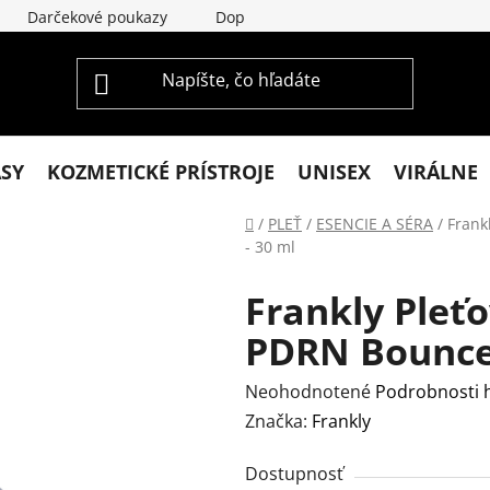
Darčekové poukazy
Doprava a platba
Vrátenie a re
ASY
KOZMETICKÉ PRÍSTROJE
UNISEX
VIRÁLNE
Domov
/
PLEŤ
/
ESENCIE A SÉRA
/
Frank
- 30 ml
Frankly Pleť
PDRN Bounce 
Priemerné
Neohodnotené
Podrobnosti 
hodnotenie
Značka:
Frankly
produktu
Dostupnosť
je