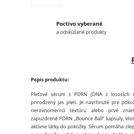
Poctivo vyberané
a odskúšané produkty
Popis produktu:
Pleťové sérum s PDRN (DNA z lososích i
prirodzený jas pleti. Je navrhnuté pre poko
nerovnomernú textúru alebo prvé známk
zapuzdrené PDRN „Bounce Ball“ kapsuly, ktoré
aktívne látky do pokožky. Sérum pomáha zlep