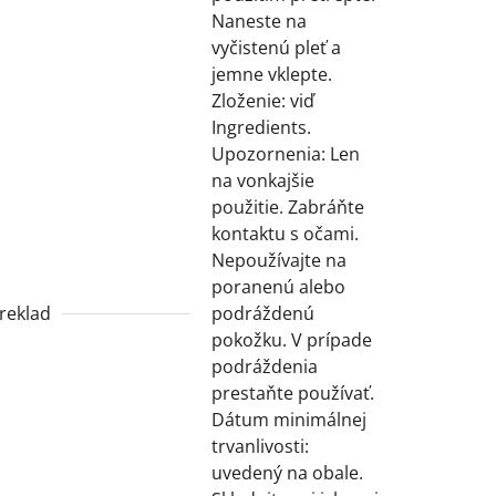
Naneste na
vyčistenú pleť a
jemne vklepte.
Zloženie: viď
Ingredients.
Upozornenia: Len
na vonkajšie
použitie. Zabráňte
kontaktu s očami.
Nepoužívajte na
poranenú alebo
reklad
podráždenú
pokožku. V prípade
podráždenia
prestaňte používať.
Dátum minimálnej
trvanlivosti:
uvedený na obale.