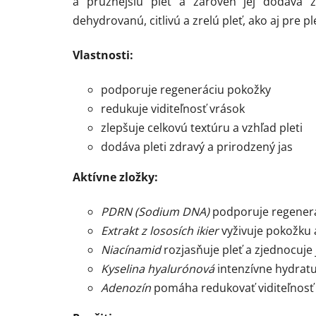
a pružnejšiu pleť a zároveň jej dodáva z
dehydrovanú, citlivú a zrelú pleť, ako aj pre 
Vlastnosti:
podporuje regeneráciu pokožky
redukuje viditeľnosť vrások
zlepšuje celkovú textúru a vzhľad pleti
dodáva pleti zdravý a prirodzený jas
Aktívne zložky:
PDRN (Sodium DNA)
podporuje regenerác
Extrakt z lososích ikier
vyživuje pokožku 
Niacínamid
rozjasňuje pleť a zjednocuje 
Kyselina hyalurónová
intenzívne hydratu
Adenozín
pomáha redukovať viditeľnosť 