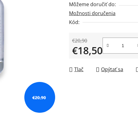
Môžeme doručiť do:
0,0
Možnosti doručenia
z
5
Kód:
hviezdičiek.
€20,90
€18,50
Jednotková cena:
Tlač
Opýtať sa
€20,90