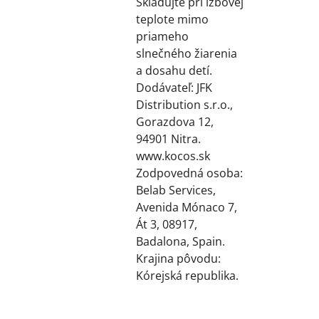
Skladujte pri izbovej
teplote mimo
priameho
slnečného žiarenia
a dosahu detí.
Dodávateľ: JFK
Distribution s.r.o.,
Gorazdova 12,
94901 Nitra.
www.kocos.sk
Zodpovedná osoba:
Belab Services,
Avenida Mónaco 7,
Át 3, 08917,
Badalona, Spain.
Krajina pôvodu:
Kórejská republika.