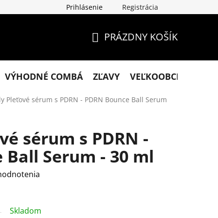
Prihlásenie
Registrácia
klamácie
Podmienky ochrany osobných údajov
Obchodn
PRÁZDNY KOŠÍK
NÁKUPNÝ
KOŠÍK
VÝHODNÉ COMBÁ
ZĽAVY
VEĽKOOBCHOD
KO
ly Pleťové sérum s PDRN - PDRN Bounce Ball Serum
ové sérum s PDRN -
Ball Serum - 30 ml
hodnotenia
Skladom