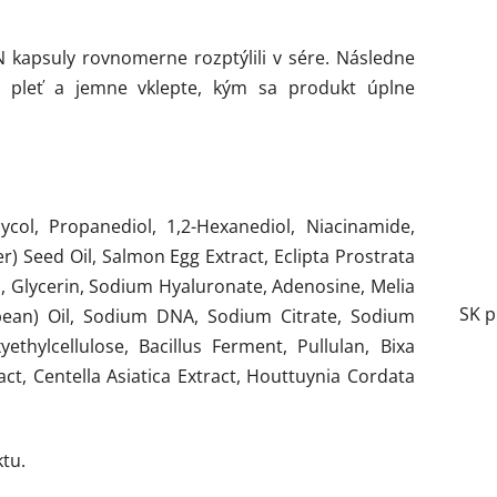
 kapsuly rovnomerne rozptýlili v sére. Následne
 pleť a jemne vklepte, kým sa produkt úplne
col, Propanediol, 1,2-Hexanediol, Niacinamide,
) Seed Oil, Salmon Egg Extract, Eclipta Prostrata
id, Glycerin, Sodium Hyaluronate, Adenosine, Melia
SK p
ybean) Oil, Sodium DNA, Sodium Citrate, Sodium
ethylcellulose, Bacillus Ferment, Pullulan, Bixa
act, Centella Asiatica Extract, Houttuynia Cordata
tu.