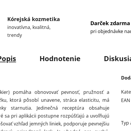
Kórejská kozmetika
Darček zdarma
inovatívna, kvalitná,
pri objednávke na
trendy
Popis
Hodnotenie
Diskusi
Dod
Kate
kier) pomáha obnovovať pevnosť, pružnosť a
žku, ktorá pôsobí unavene, stráca elasticitu, má
EAN
y starnutia. Jedinečná receptúra obsahuje
 sa pri aplikácii postupne rozpúšťajú a uvoľňujú
Typ 
šovať vzhľad jemných liniek, podporuje pevnejšiu