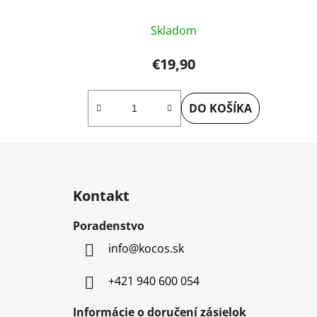
Skladom
€19,90
DO KOŠÍKA
Z
á
Kontakt
p
ä
Poradenstvo
t
info
@
kocos.sk
i
e
+421 940 600 054
Informácie o doručení zásielok