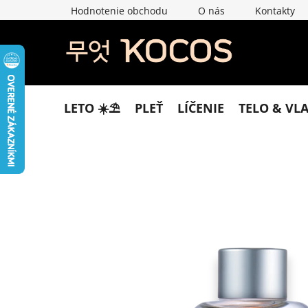
Prejsť
Hodnotenie obchodu
O nás
Kontakty
na
obsah
LETO ☀️​⛱️​
PLEŤ
LÍČENIE
TELO & VL