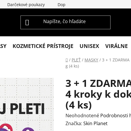
Darčekové poukazy
Doprava a platba
Vrátenie a re
ASY
KOZMETICKÉ PRÍSTROJE
UNISEX
VIRÁLNE
Domov
/
PLEŤ
/
MASKY
/
3 + 1 ZDARMA C
g (4 ks)
3 + 1 ZDARM
4 kroky k dok
(4 ks)
Priemerné
Neohodnotené
Podrobnosti 
hodnotenie
Značka:
Skin Planet