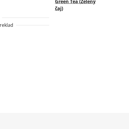
Green Tea (Zelený
čaj)
reklad