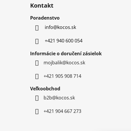
á
Kontakt
p
ä
Poradenstvo
t
info
@
kocos.sk
i
e
+421 940 600 054
Informácie o doručení zásielok
mojbalik@kocos.sk
+421 905 908 714
Veľkoobchod
b2b@kocos.sk
+421 904 667 273