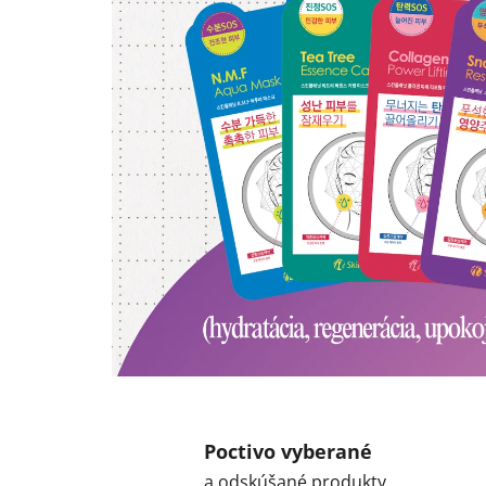
Poctivo vyberané
a odskúšané produkty