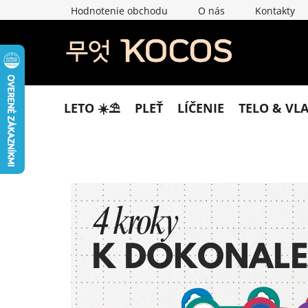
Prejsť
Hodnotenie obchodu
O nás
Kontakty
na
obsah
LETO ☀️​⛱️​
PLEŤ
LÍČENIE
TELO & VL