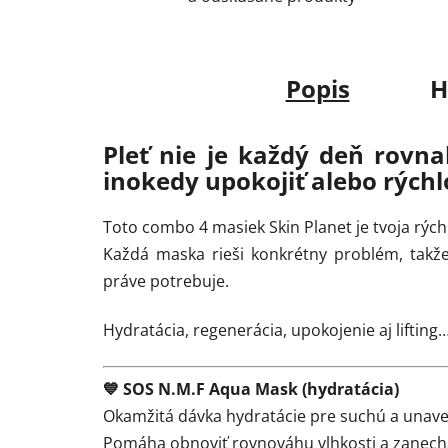
Popis
H
Pleť nie je každý deň rovna
inokedy upokojiť alebo rých
Toto combo 4 masiek Skin Planet je tvoja rých
Každá maska rieši konkrétny problém, takže 
práve potrebuje.
Hydratácia, regenerácia, upokojenie aj lifting
💙 SOS N.M.F Aqua Mask (hydratácia)
Okamžitá dávka hydratácie pre suchú a unave
Pomáha obnoviť rovnováhu vlhkosti a zanechá 