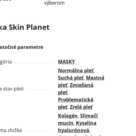
výberom
ka
Skin Planet
atočné parametre
gória
MASKY
Normálna pleť
,
Suchá pleť
,
Mastná
pleť
,
Zmiešaná
a stav pleti
pleť
,
Problematická
pleť
,
Zrelá pleť
Kolagén
,
Slimačí
mucín
,
Kyselina
vna zložka
hyalurónová
,