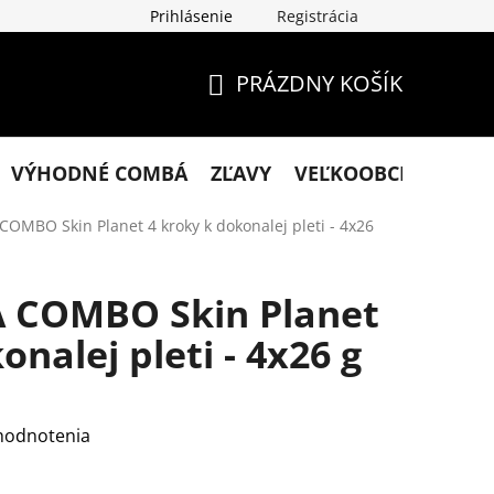
Prihlásenie
Registrácia
klamácie
Podmienky ochrany osobných údajov
Obchodn
PRÁZDNY KOŠÍK
NÁKUPNÝ
KOŠÍK
VÝHODNÉ COMBÁ
ZĽAVY
VEĽKOOBCHOD
KO
OMBO Skin Planet 4 kroky k dokonalej pleti - 4x26
A COMBO Skin Planet
onalej pleti - 4x26 g
hodnotenia