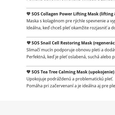
💛 SOS Collagen Power Lifting Mask (lifting
Maska s kolagénom pre rýchle spevnenie a vyp
Ideálna, keď chceš pleť okamžite rozjasniť a d
💜 SOS Snail Cell Restoring Mask (regenerác
Slimačí mucín podporuje obnovu pleti a dodáva
Perfektná, keď je pleť oslabená, suchá alebo p
💚 SOS Tea Tree Calming Mask (upokojenie)
Upokojuje podráždenú a problematickú pleť.
Pomáha pri začervenaní a je ideálna aj pre pl
Z