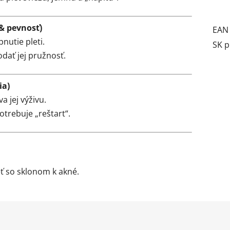
 & pevnosť)
EAN
nutie pleti.
SK p
odať jej pružnosť.
ia)
 jej výživu.
otrebuje „reštart“.
eť so sklonom k akné.