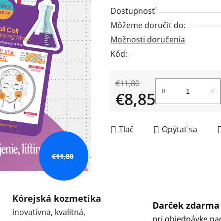
produktu
Dostupnosť
je
Môžeme doručiť do:
0,0
Možnosti doručenia
z
5
Kód:
hviezdičiek.
€11,80
€8,85
Jednotková cena:
Tlač
Opýtať sa
€11,80
Kórejská kozmetika
Darček zdarma
inovatívna, kvalitná,
pri objednávke na