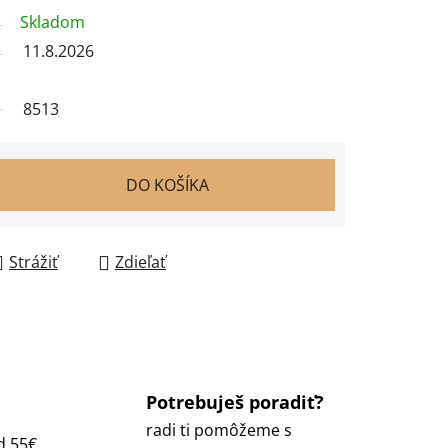
Skladom
11.8.2026
8513
DO KOŠÍKA
Strážiť
Zdieľať
Potrebuješ poradiť?
radi ti pomôžeme s
d 55€