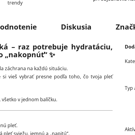
trendy
odnotenie
Diskusia
Znač
ká – raz potrebuje hydratáciu,
Dod
lo „nakopnúť“ ✨
Kate
la záchrana na každú situáciu.
si vieš vybrať presne podľa toho, čo tvoja pleť
Typ 
… všetko v jednom balíčku.
nú pleť.
Aktí
pleť sviežu, jemnú a „napitú“.