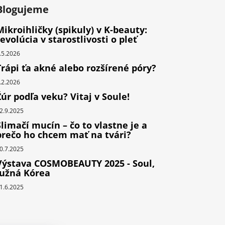
Blogujeme
Mikroihličky (spikuly) v K-beauty:
revolúcia v starostlivosti o pleť
.5.2026
Trápi ťa akné alebo rozšírené póry?
.2.2026
Žúr podľa veku? Vitaj v Soule!
2.9.2025
Slimačí mucín – čo to vlastne je a
prečo ho chcem mať na tvári?
0.7.2025
Výstava COSMOBEAUTY 2025 - Soul,
Južná Kórea
1.6.2025