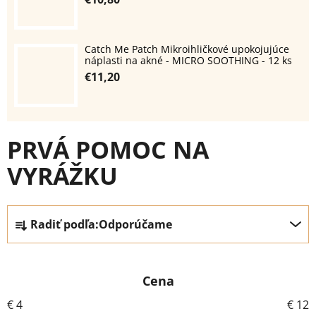
Catch Me Patch Mikroihličkové upokojujúce
náplasti na akné - MICRO SOOTHING - 12 ks
€11,20
PRVÁ POMOC NA
VYRÁŽKU
R
Radiť podľa:
Odporúčame
a
d
e
Cena
n
i
€
4
€
12