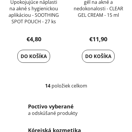
Upokojujúce náplasti
gél na akné a
na akné s hygienickou
nedokonalosti - CLEAR
aplikáciou - SOOTHING
GEL CREAM - 15 ml
SPOT POUCH - 27 ks
€4,80
€11,90
DO KOŠÍKA
DO KOŠÍKA
14
položiek celkom
O
v
l
Poctivo vyberané
á
a odskúšané produkty
d
a
c
Kórejská kozmetika