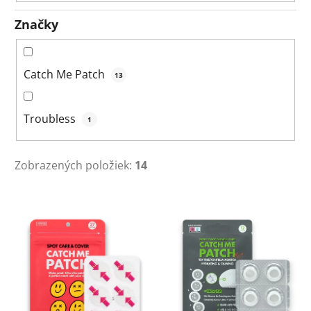
Značky
Catch Me Patch
13
Troubless
1
Zobrazených položiek:
14
V
ý
p
i
s
p