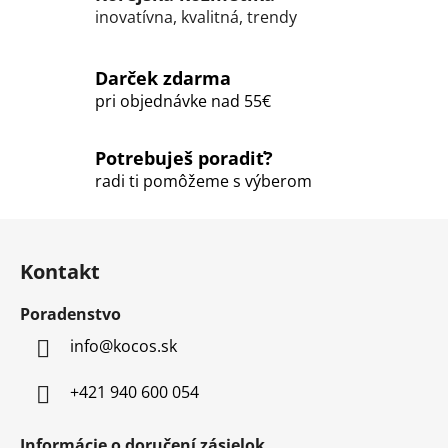
i
inovatívna, kvalitná, trendy
e
p
r
Darček zdarma
v
pri objednávke nad 55€
k
y
Potrebuješ poradiť?
v
ý
radi ti pomôžeme s výberom
p
i
Z
s
á
u
Kontakt
p
ä
Poradenstvo
t
info
@
kocos.sk
i
e
+421 940 600 054
Informácie o doručení zásielok