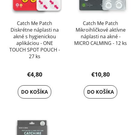
r
o
d
u
Catch Me Patch
Catch Me Patch
Diskrétne náplasti na
Mikroihličkové aktívne
k
akné s hygienickou
náplasti na akné -
t
aplikáciou - ONE
MICRO CALMING - 12 ks
o
TOUCH SPOT POUCH -
v
27 ks
€4,80
€10,80
DO KOŠÍKA
DO KOŠÍKA