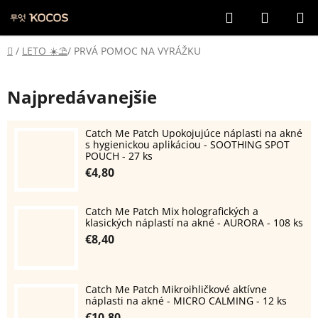
Prejsť
Hľadať
NÁKUP
na
KOŠÍK
obsah
Domov
/
LETO ☀️​⛱️​
/
PRVÁ POMOC NA VYRÁŽKU
Najpredávanejšie
Catch Me Patch Upokojujúce náplasti na akné
s hygienickou aplikáciou - SOOTHING SPOT
POUCH - 27 ks
€4,80
Catch Me Patch Mix holografických a
klasických náplastí na akné - AURORA - 108 ks
€8,40
Catch Me Patch Mikroihličkové aktívne
náplasti na akné - MICRO CALMING - 12 ks
€10,80