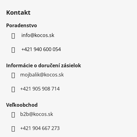
c
á
i
Kontakt
p
e
p
ä
Poradenstvo
r
t
v
info
@
kocos.sk
i
k
e
y
+421 940 600 054
v
ý
Informácie o doručení zásielok
p
mojbalik@kocos.sk
i
s
u
+421 905 908 714
Veľkoobchod
b2b@kocos.sk
+421 904 667 273