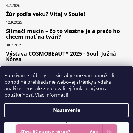
4.2.2026
Žúr podľa veku? Vitaj v Soule!
12.9.2025
Slimačí mucín – čo to vlastne je a prečo ho
chcem mať na tvári?
30.7.2025
Výstava COSMOBEAUTY 2025 - Soul, Južná
Kórea
11.6.2025
Používame súbory cookie, aby sme vám umožnili
pohodlné prehliadanie webovej stránky a vďaka
analýze neustále zlepšovali jej funkcie, výkon a
Instagram
použiteľnosť.
Viac informácií
Nastavenie
Vytvoril Shoptet Premium
Odmietnuť
Súhlasím
Copyright 2026
KOCOS.sk
. Všetky práva vyhradené.
Zľava 5€ na prvý nákup?
Ano
Ne