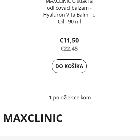
u
MAXCLINIC Čistiaci a
k
odličovací balzam -
k
t
Hyaluron Vita Balm To
t
o
Oil - 90 ml
o
v
v
€11,50
€22,45
DO KOŠÍKA
1
položiek celkom
O
v
l
MAXCLINIC
á
d
a
Z