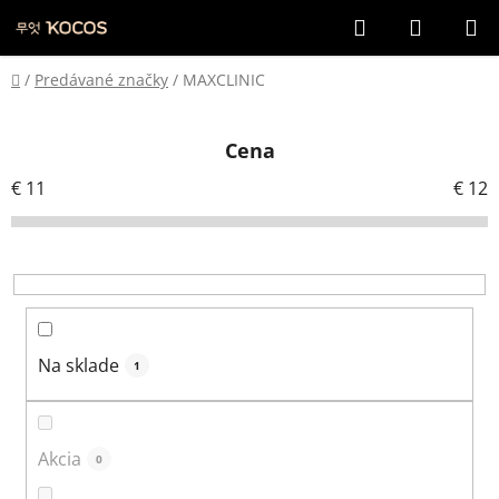
Prejsť
Hľadať
NÁKUP
na
KOŠÍK
obsah
Domov
/
Predávané značky
/
MAXCLINIC
Cena
€
11
€
12
Na sklade
1
Akcia
0