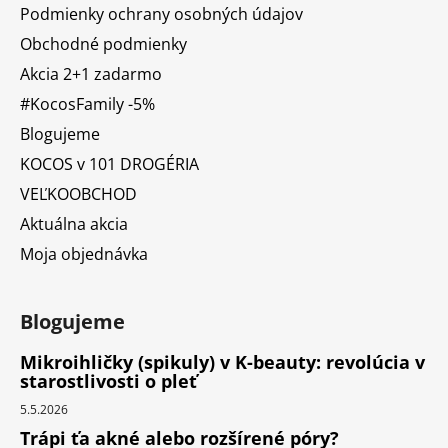
Podmienky ochrany osobných údajov
Obchodné podmienky
Akcia 2+1 zadarmo
#KocosFamily -5%
Blogujeme
KOCOS v 101 DROGÉRIA
VEĽKOOBCHOD
Aktuálna akcia
Moja objednávka
Blogujeme
Mikroihličky (spikuly) v K-beauty: revolúcia v
starostlivosti o pleť
5.5.2026
Trápi ťa akné alebo rozšírené póry?