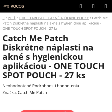
Prejsť
Hľadať
NÁKUP
na
KOŠÍK
obsah
Domov
/
PLEŤ
/
LOK. STAROSTL. O AKNÉ A ČIERNE BODKY
/
Catch Me
Patch Diskrétne náplasti na akné s hygienickou aplikáciou -
ONE TOUCH SPOT POUCH - 27 ks
Catch Me Patch
Diskrétne náplasti na
akné s hygienickou
aplikáciou - ONE TOUCH
SPOT POUCH - 27 ks
Priemerné
Neohodnotené
Podrobnosti hodnotenia
hodnotenie
Značka:
Catch Me Patch
produktu
je