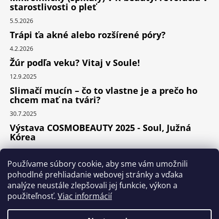
starostlivosti o pleť
5.5.2026
Trápi ťa akné alebo rozšírené póry?
4.2.2026
Žúr podľa veku? Vitaj v Soule!
12.9.2025
Slimačí mucín – čo to vlastne je a prečo ho
chcem mať na tvári?
30.7.2025
Výstava COSMOBEAUTY 2025 - Soul, Južná
Kórea
11.6.2025
Používame súbory cookie, aby sme vám umožnili
pohodlné prehliadanie webovej stránky a vďaka
analýze neustále zlepšovali jej funkcie, výkon a
Instagram
použiteľnosť.
Viac informácií