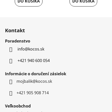
DO KOŠÍKA
DO KOŠÍKA
Z
á
Kontakt
p
ä
Poradenstvo
t
info
@
kocos.sk
i
e
+421 940 600 054
Informácie o doručení zásielok
mojbalik@kocos.sk
+421 905 908 714
Veľkoobchod