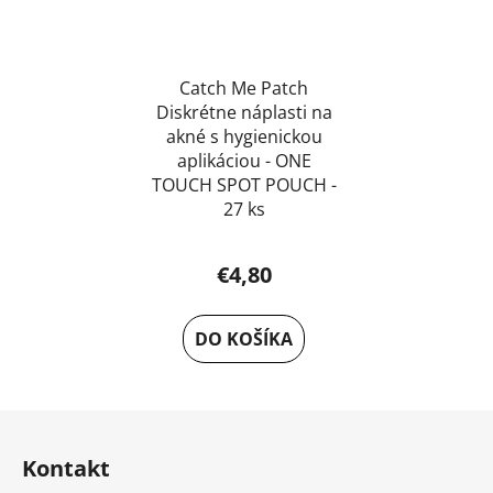
Catch Me Patch
Diskrétne náplasti na
akné s hygienickou
aplikáciou - ONE
TOUCH SPOT POUCH -
27 ks
€4,80
DO KOŠÍKA
Z
á
Kontakt
p