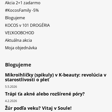
Akcia 2+1 zadarmo
#KocosFamily -5%
Blogujeme
KOCOS v 101 DROGÉRIA
VEĽKOOBCHOD
Aktuálna akcia
Moja objednávka
Blogujeme
Mikroihličky (spikuly) v K-beauty: revolúcia v
starostlivosti o pleť
5.5.2026
Trápi ťa akné alebo rozšírené póry?
4.2.2026
Žúr podľa veku? Vitaj v Soule!