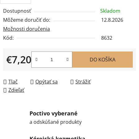
Dostupnosť
Skladom
Môžeme doručiť do:
12.8.2026
Možnosti doručenia
Kód:
8632
€7,20
DO KOŠÍKA
Jednotková cena:
Tlač
Opýtať sa
Strážiť
Zdieľať
Poctivo vyberané
a odskúšané produkty
Kórejská kozmetika