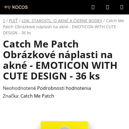
Prejsť
Hľadať
NÁKUP
na
KOŠÍK
obsah
Domov
/
PLEŤ
/
LOK. STAROSTL. O AKNÉ A ČIERNE BODKY
/
Catch Me
Patch Obrázkové náplasti na akné - EMOTICON WITH CUTE
DESIGN - 36 ks
Catch Me Patch
Obrázkové náplasti na
akné - EMOTICON WITH
CUTE DESIGN - 36 ks
Priemerné
Neohodnotené
Podrobnosti hodnotenia
hodnotenie
Značka:
Catch Me Patch
produktu
je
0,0
z