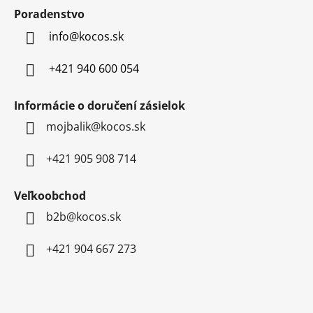
ä
Poradenstvo
t
info
@
kocos.sk
i
e
+421 940 600 054
Informácie o doručení zásielok
mojbalik@kocos.sk
+421 905 908 714
Veľkoobchod
b2b@kocos.sk
+421 904 667 273