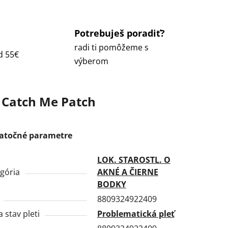
Potrebuješ poradiť?
radi ti pomôžeme s
d 55€
výberom
Catch Me Patch
atočné parametre
LOK. STAROSTL. O
gória
AKNÉ A ČIERNE
BODKY
8809324922409
a stav pleti
Problematická pleť