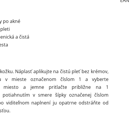
EAN
y po akné
pleti
enická a čistá
esta
kožku. Náplasť aplikujte na čistú pleť bez krémov,
iu v mieste označenom číslom 1 a vyberte
té miesto a jemne pritlačte približne na 1
u potiahnutím v smere šípky označenej číslom
ebo viditeľnom naplnení ju opatrne odstráňte od
sťou.