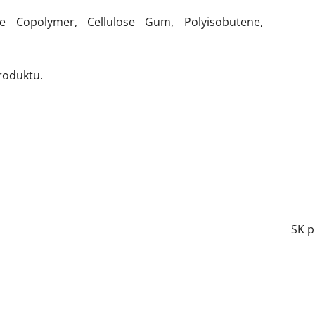
ne Copolymer, Cellulose Gum, Polyisobutene,
roduktu.
SK p