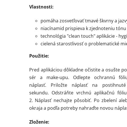
Vlastnosti:
pomáha zosvetľovať tmavé škvrny a jazv
niacínamid prispieva k zjednoteniu tónu 
technológia "clean touch" aplikácie - hygi
cielená starostlivosť o problematické mi
Použitie:
Pred aplikáciou dôkladne očistite a osušte po
sér a make-upu. Odlepte ochrannú fól
náplasť. Priložte náplasť na postihnu
sekundu. Odstráňte vrchnú aplikačnú fóli
2. Náplasť nechajte pôsobiť. Po zbelení al
okraja a podľa potreby nahraďte novou nápla
Zloženie: