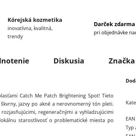
Kórejská kozmetika
Darček zdarma
inovatívna, kvalitná,
pri objednávke na
trendy
notenie
Diskusia
Značka
Dod
lasťami Catch Me Patch Brightening Spot! Tieto
Kate
škvrny, jazvy po akné a nerovnomerný tón pleti.
 rozjasňujúcimi, regeneračnými a vyhladzujúcimi
EAN
 lokálnu starostlivosť o problematické miesta po
Typ 