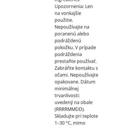
Upozornenia: Len
na vonkajšie
použitie.
Nepoužívajte na
poranenú alebo
podráždenú
pokožku. V prípade
podráždenia
prestaňte používať.
Zabráňte kontaktu s
očami. Nepoužívajte
opakovane. Dátum
minimálnej
trvanlivosti:
uvedený na obale
(RRRRMMDD).
Skladujte pri teplote
1–30 °C, mimo