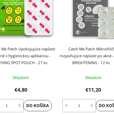
 Me Patch Upokojujúce náplasti
Catch Me Patch Mikroihli
né s hygienickou aplikáciou -
rozjasňujúce náplasti po akné
HING SPOT POUCH - 27 ks
BRIGHTENING - 12 ks
Skladom
Skladom
€4,80
€11,20
DO KOŠÍKA
DO KOŠ