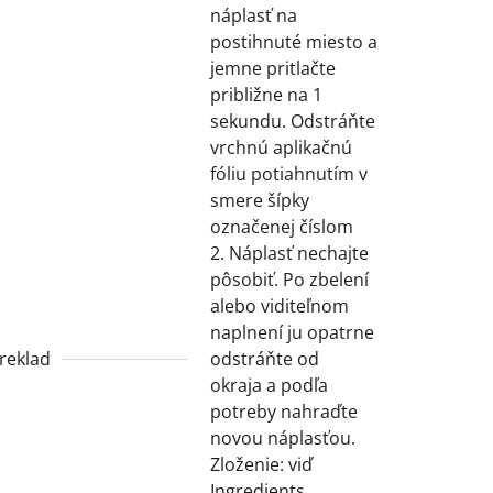
náplasť na
postihnuté miesto a
jemne pritlačte
približne na 1
sekundu. Odstráňte
vrchnú aplikačnú
fóliu potiahnutím v
smere šípky
označenej číslom
2. Náplasť nechajte
pôsobiť. Po zbelení
alebo viditeľnom
naplnení ju opatrne
reklad
odstráňte od
okraja a podľa
potreby nahraďte
novou náplasťou.
Zloženie: viď
Ingredients.