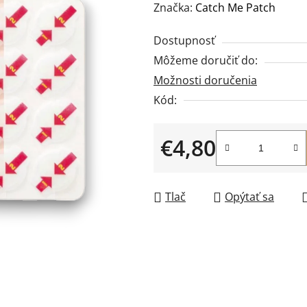
hodnotenie
Značka:
Catch Me Patch
produktu
Dostupnosť
je
Môžeme doručiť do:
0,0
Možnosti doručenia
z
5
Kód:
hviezdičiek.
€4,80
Jednotková cena:
Tlač
Opýtať sa