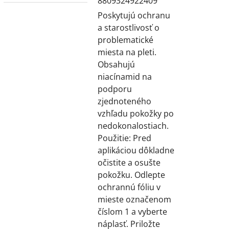
8809324922409
Poskytujú ochranu
a starostlivosť o
problematické
miesta na pleti.
Obsahujú
niacínamid na
podporu
zjednoteného
vzhľadu pokožky po
nedokonalostiach.
Použitie: Pred
aplikáciou dôkladne
očistite a osušte
pokožku. Odlepte
ochrannú fóliu v
mieste označenom
číslom 1 a vyberte
náplasť. Priložte