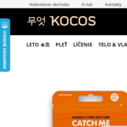
Prejsť
Hodnotenie obchodu
O nás
Kontakty
na
obsah
LETO ☀️​⛱️​
PLEŤ
LÍČENIE
TELO & VL