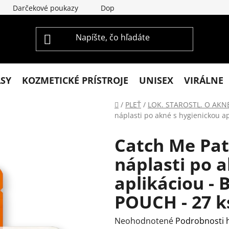
Darčekové poukazy
Doprava a platba
Vrátenie a re
ASY
KOZMETICKÉ PRÍSTROJE
UNISEX
VIRÁLNE
Domov
/
PLEŤ
/
LOK. STAROSTL. O AKN
náplasti po akné s hygienickou 
Catch Me Pat
náplasti po 
aplikáciou -
POUCH - 27 k
Priemerné
Neohodnotené
Podrobnosti 