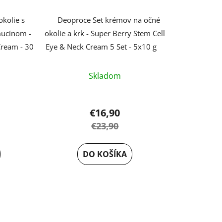
okolie s
Deoproce Set krémov na očné
mucínom -
okolie a krk - Super Berry Stem Cell
Cream - 30
Eye & Neck Cream 5 Set - 5x10 g
Skladom
€16,90
€23,90
DO KOŠÍKA