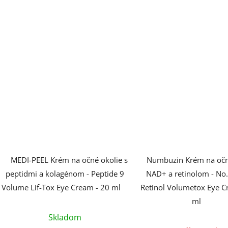
hviezdi
MEDI-PEEL Krém na očné okolie s
Numbuzin Krém na očné
peptidmi a kolagénom - Peptide 9
NAD+ a retinolom - No
Volume Lif-Tox Eye Cream - 20 ml
Retinol Volumetox Eye C
ml
Skladom