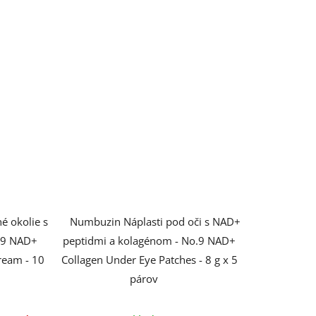
čiek.
 okolie s
Numbuzin Náplasti pod oči s NAD+
.9 NAD+
peptidmi a kolagénom - No.9 NAD+
ream - 10
Collagen Under Eye Patches - 8 g x 5
párov
Priemerné