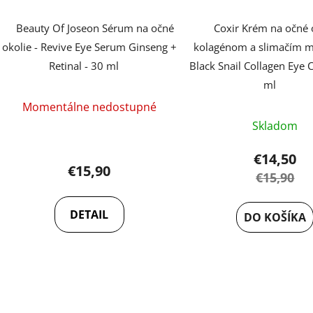
Beauty Of Joseon Sérum na očné
Coxir Krém na očné 
okolie - Revive Eye Serum Ginseng +
kolagénom a slimačím 
Retinal - 30 ml
Black Snail Collagen Eye 
ml
Priemerné
Momentálne nedostupné
hodnotenie
Skladom
produktu
je
€14,50
€15,90
5,0
€15,90
z
5
DETAIL
DO KOŠÍKA
hviezdičiek.
O
v
l