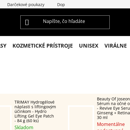
Darčekové poukazy
Doprava a platba
Vrátenie a re
ASY
KOZMETICKÉ PRÍSTROJE
UNISEX
VIRÁLNE
Beauty Of Joseon
TRIMAY Hydrogélové
Sérum na očné o
náplasti s liftingovým
- Revive Eye Ser
účinkom - Hydro
Ginseng + Retinal
Lifting Gel Eye Patch
30 ml
- 84 g (60 ks)
Momentálne
Skladom