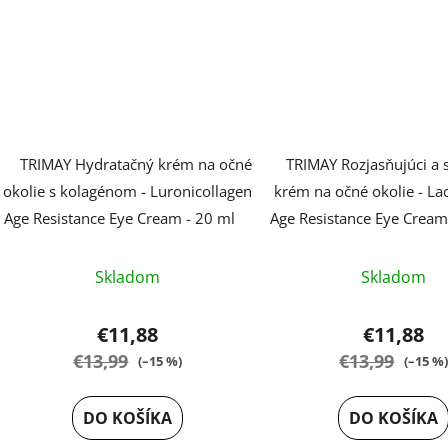
TRIMAY Hydratačný krém na očné
TRIMAY Rozjasňujúci a 
okolie s kolagénom - Luronicollagen
krém na očné okolie - L
Age Resistance Eye Cream - 20 ml
Age Resistance Eye Cream
Prieme
Skladom
Skladom
hodnot
produk
€11,88
€11,88
je
€13,99
€13,99
(–15 %)
(–15 %
5,0
z
DO KOŠÍKA
DO KOŠÍKA
5