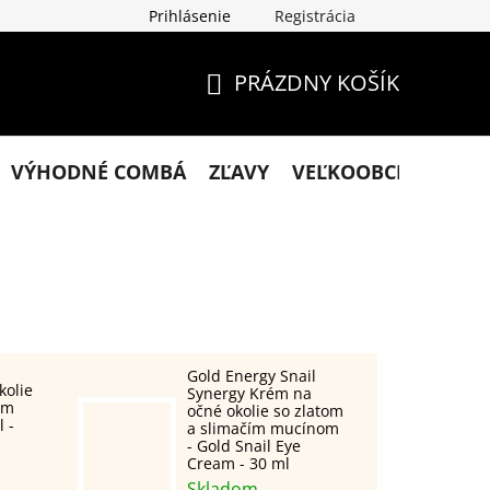
Prihlásenie
Registrácia
klamácie
Podmienky ochrany osobných údajov
Obchodn
PRÁZDNY KOŠÍK
NÁKUPNÝ
KOŠÍK
VÝHODNÉ COMBÁ
ZĽAVY
VEĽKOOBCHOD
KO
Gold Energy Snail
kolie
Synergy Krém na
um
očné okolie so zlatom
 -
a slimačím mucínom
- Gold Snail Eye
Cream - 30 ml
Skladom