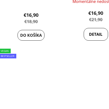
Momentálne nedos
€16,90
€16,90
€21,90
€18,90
DETAIL
DO KOŠÍKA
VEGAN
BESTSELLER