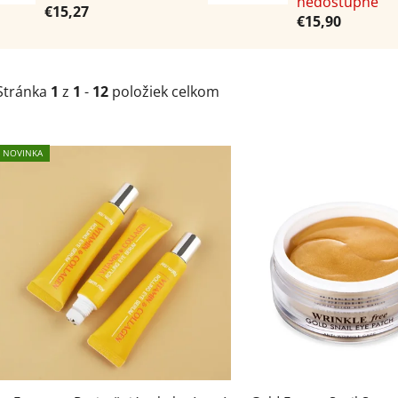
nedostupné
€15,27
€15,90
Stránka
1
z
1
-
12
položiek celkom
NOVINKA
V
ý
p
i
s
p
r
o
d
u
k