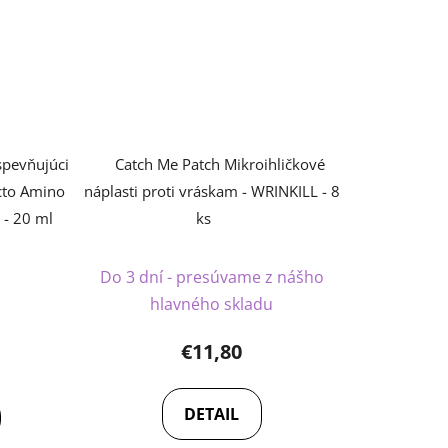
spevňujúci
Catch Me Patch Mikroihličkové
acto Amino
náplasti proti vráskam - WRINKILL - 8
 - 20 ml
ks
rné
Do 3 dní - presúvame z nášho
enie
hlavného skladu
tu
€11,80
)
DETAIL