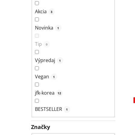
Akcia
3
Novinka
1
Tip
0
Výpredaj
1
Vegan
1
jfk-korea
12
BESTSELLER
1
Značky