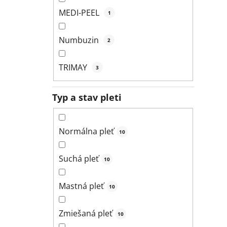
MEDI-PEEL
1
Numbuzin
2
TRIMAY
3
Typ a stav pleti
Normálna pleť
10
Suchá pleť
10
Mastná pleť
10
Zmiešaná pleť
10