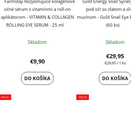
Farmstay Rozjasňujúce kolagénové
Gold Energy Snail Syner
t
očné sérum s vitamínmi a roll-on
pod oči so zlatom a s
o
aplikátorom - VITAMIN & COLLAGEN
mucínom - Gold Snail Eye P
v
ROLLING EYE SERUM - 25 ml
(60 ks)
Prieme
Skladom
Skladom
hodnot
produk
€29,95
€9,90
je
Jednotková
€29,95 / 1 ks
cena:
5,0
z
DO KOŠÍKA
DO KOŠÍKA
5
hviezdi
AKCIA
AKCIA