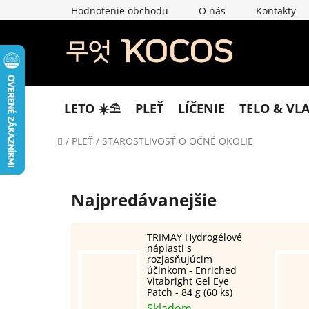
Prejsť
Hodnotenie obchodu
O nás
Kontakty
na
obsah
LETO ☀️​⛱️​
PLEŤ
LÍČENIE
TELO & VL
Domov
/
PLEŤ
/
STAROSTLIVOSŤ O OČNÉ OKOLIE
Najpredávanejšie
TRIMAY Hydrogélové
náplasti s
rozjasňujúcim
účinkom - Enriched
Vitabright Gel Eye
Patch - 84 g (60 ks)
Skladom