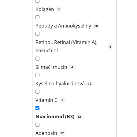
Kolagén
11
Peptidy a Aminokyseliny
10
Retinol, Retinal (Vitamín A),
6
Bakuchiol
Slimačí mucín
4
Kyselina hyalurónová
12
Vitamín C
3
Niacínamid (B3)
12
Adenozín
12