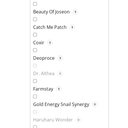
Beauty Of Joseon
1
Catch Me Patch
1
Coxir
1
Deoproce
1
Dr. Althea
0
Farmstay
1
Gold Energy Snail Synergy
1
Haruharu Wonder
0