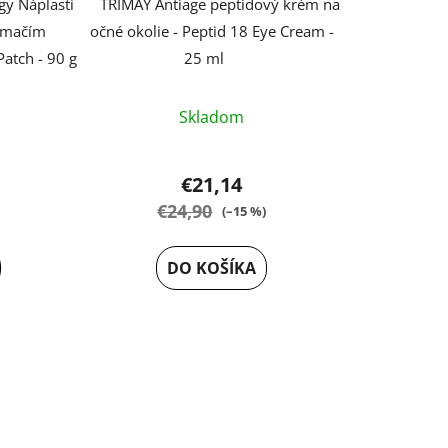
o
gy Náplasti
TRIMAY Antiage peptidový krém na
v
limačím
očné okolie - Peptid 18 Eye Cream -
atch - 90 g
25 ml
Priemerné
Skladom
rné
hodnotenie
enie
produktu
tu
je
€21,14
5,0
€24,90
(–15 %)
z
5
DO KOŠÍKA
hviezdičiek.
čiek.