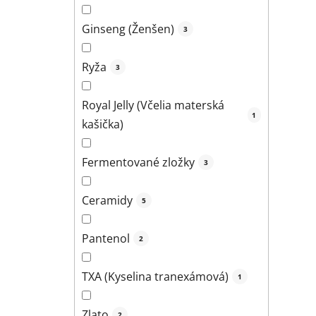
Ginseng (Ženšen)
3
Ryža
3
Royal Jelly (Včelia materská
1
kašička)
Fermentované zložky
3
Ceramidy
5
Pantenol
2
TXA (Kyselina tranexámová)
1
Zlato
2