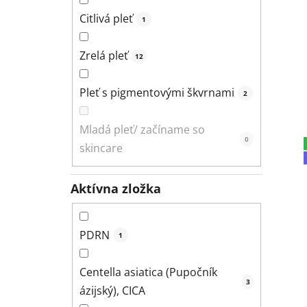
Citlivá pleť
1
Zrelá pleť
12
Pleť s pigmentovými škvrnami
2
Mladá pleť/ začíname so
0
skincare
Aktívna zložka
PDRN
1
Centella asiatica (Pupočník
3
ázijský), CICA