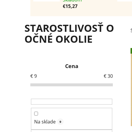
€15,27
STAROSTLIVOSŤ O
OČNÉ OKOLIE
B
o
Cena
č
n
€
9
€
30
ý
p
a
n
e
Na sklade
l
9