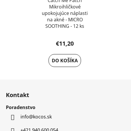
Catch Me Patch
Mikroihličkové
upokojujúce náplasti
na akné - MICRO
SOOTHING - 12 ks
€11,20
DO KOŠÍKA
Z
á
Kontakt
p
ä
Poradenstvo
t
info
@
kocos.sk
i
e
+421 940 600 054