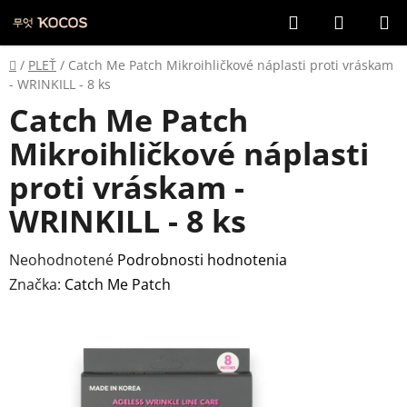
Prejsť
Hľadať
NÁKUP
na
KOŠÍK
obsah
Domov
/
PLEŤ
/
Catch Me Patch Mikroihličkové náplasti proti vráskam
- WRINKILL - 8 ks
Catch Me Patch
Mikroihličkové náplasti
proti vráskam -
WRINKILL - 8 ks
Priemerné
Neohodnotené
Podrobnosti hodnotenia
hodnotenie
Značka:
Catch Me Patch
produktu
je
0,0
z
5