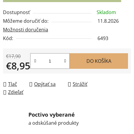
Dostupnosť
Skladom
Môžeme doručiť do:
11.8.2026
Možnosti doručenia
Kód:
6493
€17,90
DO KOŠÍKA
€8,95
Jednotková cena:
Tlač
Opýtať sa
Strážiť
Zdieľať
Poctivo vyberané
a odskúšané produkty