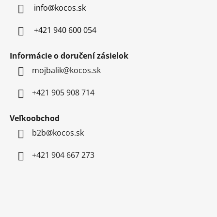
t
info
@
kocos.sk
i
e
+421 940 600 054
Informácie o doručení zásielok
mojbalik@kocos.sk
+421 905 908 714
Veľkoobchod
b2b@kocos.sk
+421 904 667 273