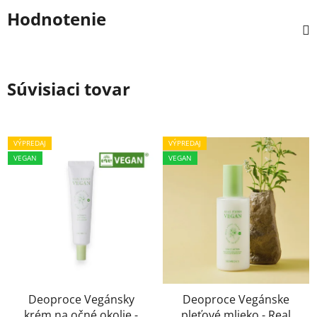
Hodnotenie
Súvisiaci tovar
VÝPREDAJ
VÝPREDAJ
VEGAN
VEGAN
Deoproce Vegánsky
Deoproce Vegánske
krém na očné okolie -
pleťové mlieko - Real