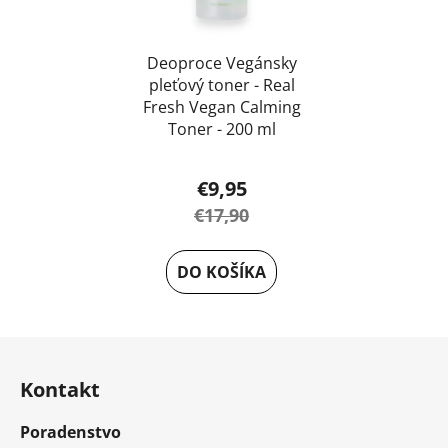
Deoproce Vegánsky
pleťový toner - Real
Fresh Vegan Calming
Toner - 200 ml
€9,95
€17,90
DO KOŠÍKA
Z
á
Kontakt
p
ä
Poradenstvo