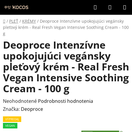
Prejsť
Hľadať
NÁKUP
na
KOŠÍK
obsah
Domov
/
PLEŤ
/
KRÉMY
/
Deoproce Intenzívne upokojujúci vegánsky
pleťový krém - Real Fresh Vegan Intensive Soothing Cream - 100
g
Deoproce Intenzívne
upokojujúci vegánsky
pleťový krém - Real Fresh
Vegan Intensive Soothing
Cream - 100 g
Priemerné
Neohodnotené
Podrobnosti hodnotenia
hodnotenie
Značka:
Deoproce
produktu
VÝPREDAJ
je
VEGAN