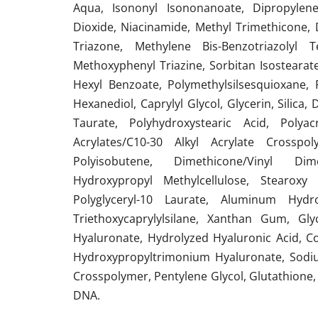
Aqua, Isononyl Isononanoate, Dipropylene 
Dioxide, Niacinamide, Methyl Trimethicone, D
Triazone, Methylene Bis-Benzotriazolyl Te
Methoxyphenyl Triazine, Sorbitan Isostearat
Hexyl Benzoate, Polymethylsilsesquioxane, 
Hexanediol, Caprylyl Glycol, Glycerin, Silic
Taurate, Polyhydroxystearic Acid, Polyac
Acrylates/C10-30 Alkyl Acrylate Crossp
Polyisobutene, Dimethicone/Vinyl Dime
Hydroxypropyl Methylcellulose, Stearox
Polyglyceryl-10 Laurate, Aluminum Hydro
Triethoxycaprylylsilane, Xanthan Gum, Gly
Hyaluronate, Hydrolyzed Hyaluronic Acid, C
Hydroxypropyltrimonium Hyaluronate, Sodi
Crosspolymer, Pentylene Glycol, Glutathione
DNA.