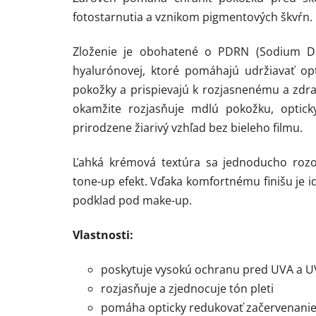
fotostarnutia a vznikom pigmentových škvŕn.
Zloženie je obohatené o PDRN (Sodium DNA
hyalurónovej, ktoré pomáhajú udržiavať op
pokožky a prispievajú k rozjasnenému a zdr
okamžite rozjasňuje mdlú pokožku, opticky
prirodzene žiarivý vzhľad bez bieleho filmu.
Ľahká krémová textúra sa jednoducho rozot
tone-up efekt. Vďaka komfortnému finišu je 
podklad pod make-up.
Vlastnosti:
poskytuje vysokú ochranu pred UVA a U
rozjasňuje a zjednocuje tón pleti
pomáha opticky redukovať začervenani