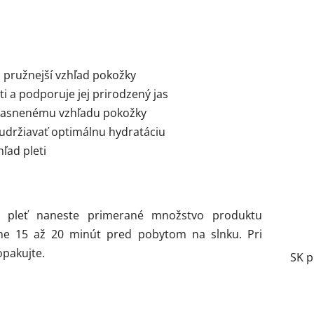
a pružnejší vzhľad pokožky
 a podporuje jej prirodzený jas
ozjasnenému vzhľadu pokožky
držiavať optimálnu hydratáciu
ľad pleti
 o pleť naneste primerané množstvo produktu
ižne 15 až 20 minút pred pobytom na slnku. Pri
opakujte.
SK p