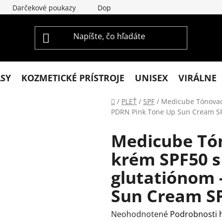
Darčekové poukazy
Doprava a platba
Vrátenie a re
ASY
KOZMETICKÉ PRÍSTROJE
UNISEX
VIRÁLNE
Domov
/
PLEŤ
/
SPF
/
Medicube Tónovací
PDRN Pink Tone Up Sun Cream SP
Medicube Tón
krém SPF50 
glutatiónom 
Sun Cream SP
Priemerné
Neohodnotené
Podrobnosti 