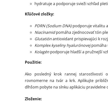
hydratuje a podporuje svieži vzhľad pleti
Kľúčové zložky:
PDRN (Sodium DNA)
podporuje vitalitu 
Niacínamid
pomáha zjednocovať tón pleti
Glutatión
antioxidant prispievajúci k r
Komplex kyseliny hyalurónovej
pomáha u
Kolagén
podporuje hladší a pružnejší vzh
Použitie:
Ako posledný krok rannej starostlivosti
rovnomerne na tvár a krk. Aplikujte pribl
dlhšom pobyte na slnku aplikáciu pravidelne 
Zloženie: