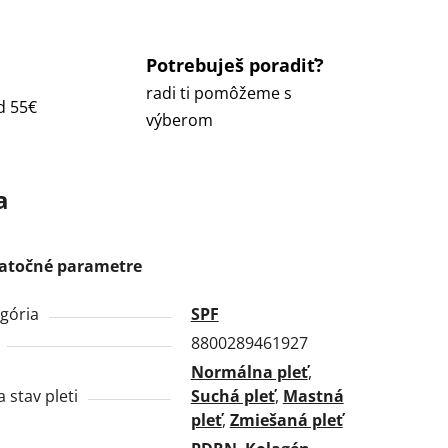
Potrebuješ poradiť?
radi ti pomôžeme s
d 55€
výberom
a
atočné parametre
gória
SPF
8800289461927
Normálna pleť
,
a stav pleti
Suchá pleť
,
Mastná
pleť
,
Zmiešaná pleť