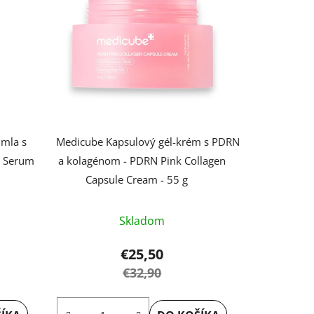
hmla s
Medicube Kapsulový gél-krém s PDRN
e Serum
a kolagénom - PDRN Pink Collagen
Capsule Cream - 55 g
Skladom
€25,50
€32,90