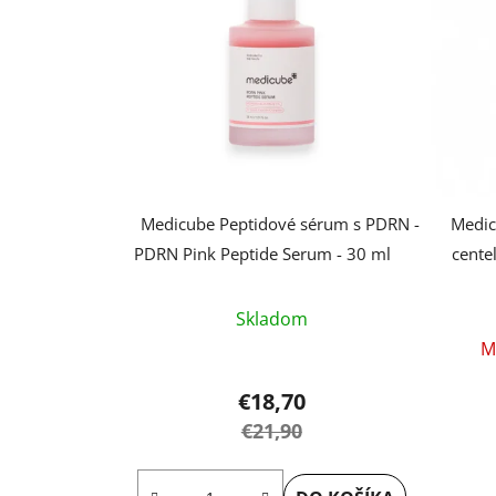
Medicube Peptidové sérum s PDRN -
Medic
PDRN Pink Peptide Serum - 30 ml
cente
Priemerné
Skladom
hodnotenie
M
produktu
je
€18,70
5,0
€21,90
z
5