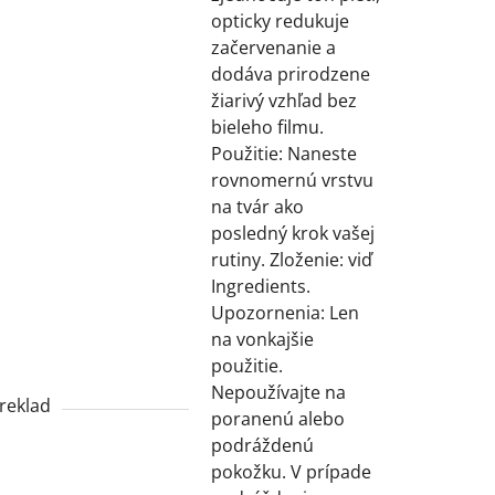
opticky redukuje
začervenanie a
dodáva prirodzene
žiarivý vzhľad bez
bieleho filmu.
Použitie: Naneste
rovnomernú vrstvu
na tvár ako
posledný krok vašej
rutiny. Zloženie: viď
Ingredients.
Upozornenia: Len
na vonkajšie
použitie.
Nepoužívajte na
reklad
poranenú alebo
podráždenú
pokožku. V prípade