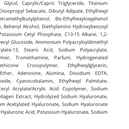
Glycol, Caprylic/Capric Triglyceride, Titanium
iisopropyl Sebacate, Dibutyl Adipate, Ethylhexyl
tramethylbutylphenol, Bis-Ethylhexyloxyphenol
e, Behenyl Alcohol, Diethylamino Hydroxybenzoyl
Potassium Cetyl Phosphate, C13-15 Alkane, 1,2-
a, Decyl Glucoside, Ammonium Polyacryloyldimethyl
rylate-13, Stearic Acid, Sodium Polyacrylate,
olymer, Tromethamine, Parfum, Hydrogenated
thicone Crosspolymer, Ethylhexylglycerin,
y Ether, Adenosine, Alumina, Disodium EDTA,
xide, Cyanocobalamin, Ethylhexyl Palmitate,
ceryl Acrylate/Acrylic Acid Copolymer, Sodium
ollagen Extract, Hydrolyzed Sodium Hyaluronate,
um Acetylated Hyaluronate, Sodium Hyaluronate
, Hyaluronic Acid, Potassium Hyaluronate, Sodium