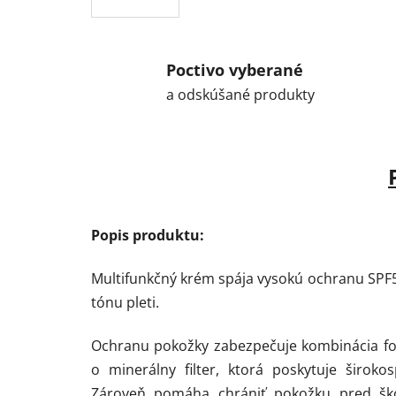
Poctivo vyberané
a odskúšané produkty
Popis produktu:
Multifunkčný krém spája vysokú ochranu SPF5
tónu pleti.
Ochranu pokožky zabezpečuje kombinácia fot
o minerálny filter, ktorá poskytuje širo
Zároveň pomáha chrániť pokožku pred škod