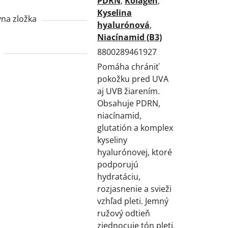
PDRN
,
Kolagén
,
Kyselina
vna zložka
hyalurónová
,
Niacínamid (B3)
8800289461927
Pomáha chrániť
pokožku pred UVA
aj UVB žiarením.
Obsahuje PDRN,
niacínamid,
glutatión a komplex
kyseliny
hyalurónovej, ktoré
podporujú
hydratáciu,
rozjasnenie a svieži
vzhľad pleti. Jemný
ružový odtieň
zjednocuje tón pleti,