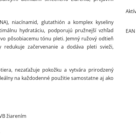
Aktí
), niacínamid, glutathión a komplex kyseliny
timálnu hydratáciu, podporujú pružnejší vzhľad
EAN
avo pôsobiacemu tónu pleti. Jemný ružový odtieň
 redukuje začervenanie a dodáva pleti svieži,
iera, nezaťažuje pokožku a vytvára prirodzený
ideálny na každodenné použitie samostatne aj ako
VB žiarením
e