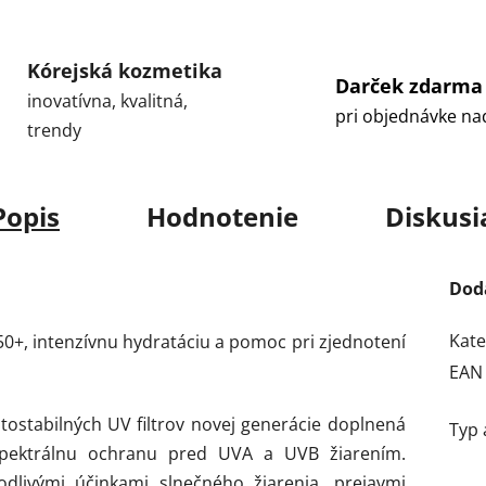
Kórejská kozmetika
Darček zdarma
inovatívna, kvalitná,
pri objednávke na
trendy
Popis
Hodnotenie
Diskusi
Dod
Kate
0+, intenzívnu hydratáciu a pomoc pri zjednotení
EAN
ostabilných UV filtrov novej generácie doplnená
Typ 
kospektrálnu ochranu pred UVA a UVB žiarením.
livými účinkami slnečného žiarenia, prejavmi