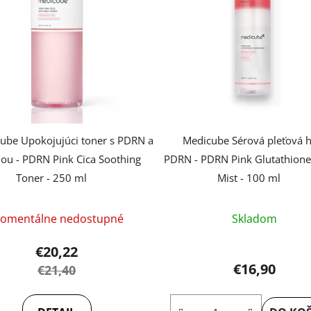
ube Upokojujúci toner s PDRN a
Medicube Sérová pleťová 
lou - PDRN Pink Cica Soothing
PDRN - PDRN Pink Glutathion
Toner - 250 ml
Mist - 100 ml
Priemerné
omentálne nedostupné
Skladom
hodnotenie
produktu
€20,22
je
€16,90
€21,40
5,0
z