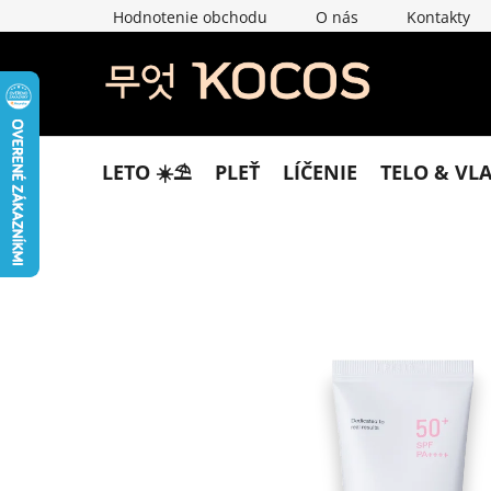
Prejsť
Hodnotenie obchodu
O nás
Kontakty
na
obsah
LETO ☀️​⛱️​
PLEŤ
LÍČENIE
TELO & VL