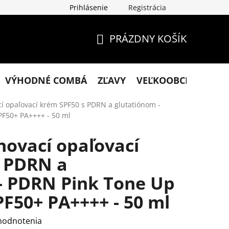
Prihlásenie
Registrácia
klamácie
Podmienky ochrany osobných údajov
Obchodn
PRÁZDNY KOŠÍK
NÁKUPNÝ
KOŠÍK
VÝHODNÉ COMBÁ
ZĽAVY
VEĽKOOBCHOD
KO
 opaľovací krém SPF50 s PDRN a glutatiónom -
F50+ PA++++ - 50 ml
ovací opaľovací
s PDRN a
- PDRN Pink Tone Up
F50+ PA++++ - 50 ml
hodnotenia