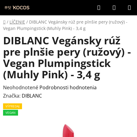
Prejsť
Hľadať
NÁKUP
na
KOŠÍK
obsah
Domov
/
LÍČENIE
/
DIBLANC Vegánsky rúž pre plnšie pery (ružový) -
Vegan Plumpingstick (Muhly Pink) - 3,4 g
DIBLANC Vegánsky rúž
pre plnšie pery (ružový) -
Vegan Plumpingstick
(Muhly Pink) - 3,4 g
Priemerné
Neohodnotené
Podrobnosti hodnotenia
hodnotenie
Značka:
DIBLANC
produktu
VÝPREDAJ
je
VEGAN
0,0
z
5