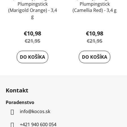
Plumpingstick
Plumpingstick
(Marigold Orange) - 3,4
(Camellia Red) - 3,4 g
g
€10,98
€10,98
€21,95
€21,95
DO KOŠÍKA
DO KOŠÍKA
Z
á
Kontakt
p
ä
Poradenstvo
t
info
@
kocos.sk
i
e
+421 940 600 054