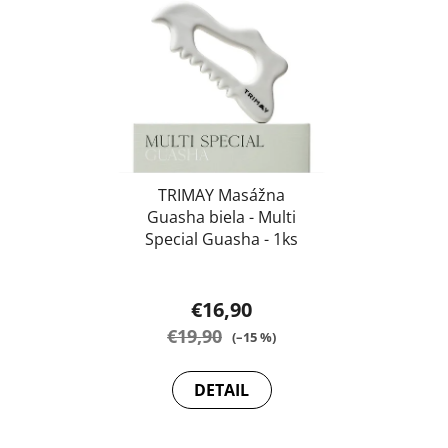
p
i
s
p
r
o
d
u
TRIMAY Masážna
Guasha biela - Multi
k
Special Guasha - 1ks
t
o
v
€16,90
€19,90
(–15 %)
DETAIL