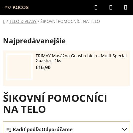
Prejsť
Hľadať
NÁKUP
na
KOŠÍK
obsah
Domov
/
TELO & VLASY
/
ŠIKOVNÍ POMOCNÍCI NA TELO
Najpredávanejšie
TRIMAY Masážna Guasha biela - Multi Special
Guasha - 1ks
€16,90
ŠIKOVNÍ POMOCNÍCI
NA TELO
R
Radiť podľa:
Odporúčame
a