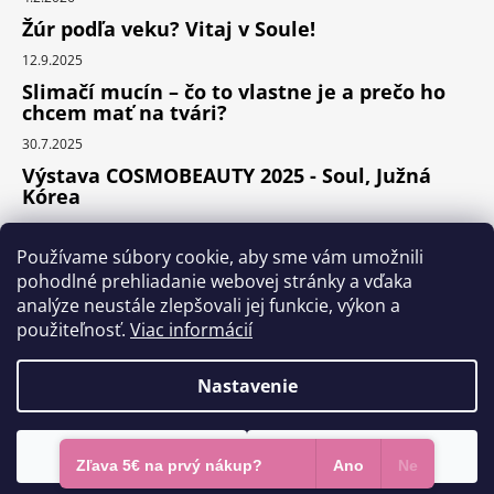
Žúr podľa veku? Vitaj v Soule!
12.9.2025
Slimačí mucín – čo to vlastne je a prečo ho
chcem mať na tvári?
30.7.2025
Výstava COSMOBEAUTY 2025 - Soul, Južná
Kórea
11.6.2025
Používame súbory cookie, aby sme vám umožnili
pohodlné prehliadanie webovej stránky a vďaka
analýze neustále zlepšovali jej funkcie, výkon a
Instagram
použiteľnosť.
Viac informácií
Nastavenie
Vytvoril Shoptet Premium
Odmietnuť
Súhlasím
Copyright 2026
KOCOS.sk
. Všetky práva vyhradené.
Zľava 5€ na prvý nákup?
Ano
Ne
Upraviť nastavenie cookies