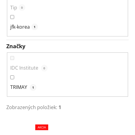
Tip
0
jfk-korea
1
Značky
IDC Institute
0
TRIMAY
1
Zobrazených položiek:
1
V
AKCIA
ý