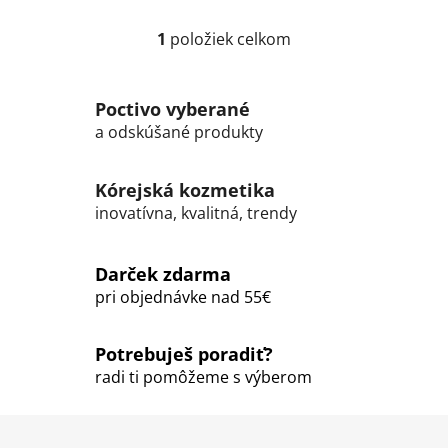
1
položiek celkom
O
v
l
Poctivo vyberané
á
a odskúšané produkty
d
a
c
Kórejská kozmetika
i
inovatívna, kvalitná, trendy
e
p
r
Darček zdarma
v
pri objednávke nad 55€
k
y
Potrebuješ poradiť?
v
ý
radi ti pomôžeme s výberom
p
i
Z
s