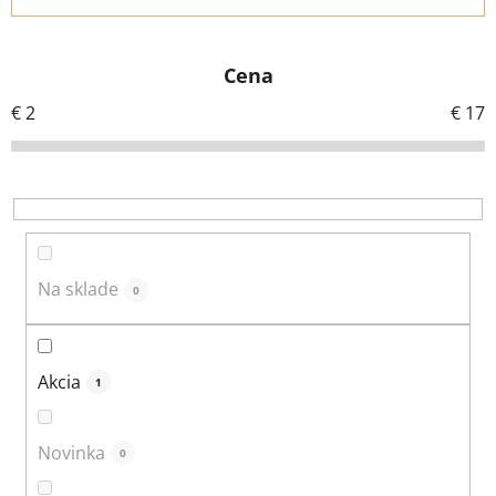
d
e
Cena
n
i
€
2
€
17
e
p
r
o
d
u
Na sklade
0
k
t
o
Akcia
1
v
Novinka
0