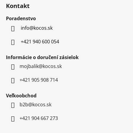
á
u
Kontakt
p
ä
Poradenstvo
t
info
@
kocos.sk
i
e
+421 940 600 054
Informácie o doručení zásielok
mojbalik@kocos.sk
+421 905 908 714
Veľkoobchod
b2b@kocos.sk
+421 904 667 273