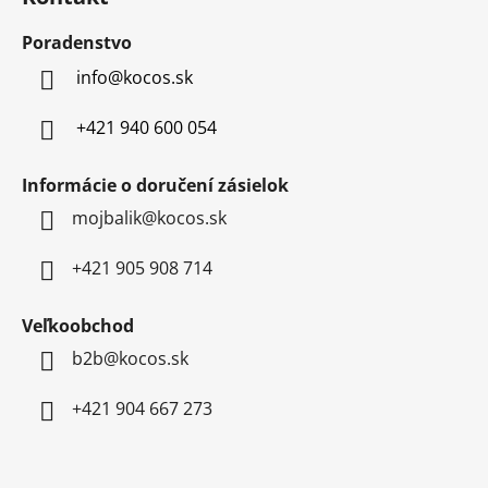
p
ä
Poradenstvo
t
info
@
kocos.sk
i
e
+421 940 600 054
Informácie o doručení zásielok
mojbalik@kocos.sk
+421 905 908 714
Veľkoobchod
b2b@kocos.sk
+421 904 667 273