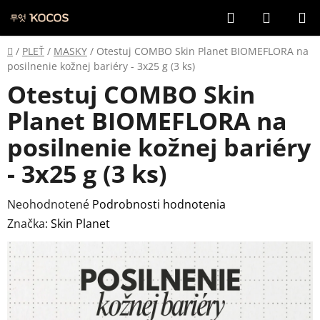
Prejsť
Hľadať
NÁKUP
na
KOŠÍK
obsah
Domov
/
PLEŤ
/
MASKY
/
Otestuj COMBO Skin Planet BIOMEFLORA na
posilnenie kožnej bariéry - 3x25 g (3 ks)
Otestuj COMBO Skin
Planet BIOMEFLORA na
posilnenie kožnej bariéry
- 3x25 g (3 ks)
Priemerné
Neohodnotené
Podrobnosti hodnotenia
hodnotenie
Značka:
Skin Planet
produktu
je
0,0
z
5