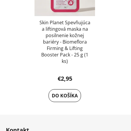
Skin Planet Spevňujúca
a liftingová maska na
posilnenie kožnej
bariéry - Biomeflora
Firming & Lifting
Booster Pack - 25 g (1
ks)
€2,95
DO KOŠÍKA
Z
á
Kontakt