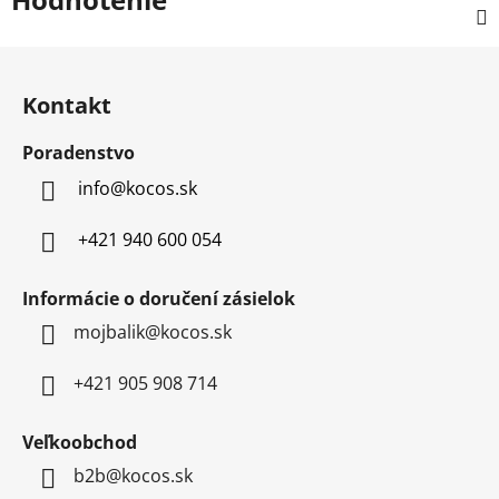
Z
á
Kontakt
p
ä
Poradenstvo
t
info
@
kocos.sk
i
e
+421 940 600 054
Informácie o doručení zásielok
mojbalik@kocos.sk
+421 905 908 714
Veľkoobchod
b2b@kocos.sk