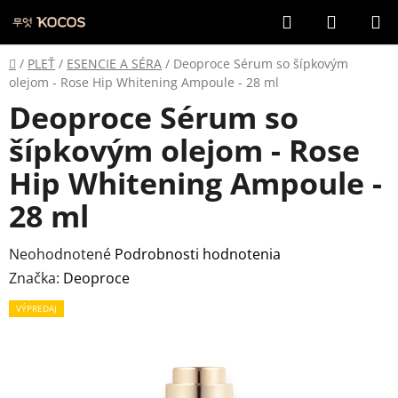
Prejsť
Hľadať
NÁKUP
na
KOŠÍK
obsah
Domov
/
PLEŤ
/
ESENCIE A SÉRA
/
Deoproce Sérum so šípkovým
olejom - Rose Hip Whitening Ampoule - 28 ml
Deoproce Sérum so
šípkovým olejom - Rose
Hip Whitening Ampoule -
28 ml
Priemerné
Neohodnotené
Podrobnosti hodnotenia
hodnotenie
Značka:
Deoproce
produktu
VÝPREDAJ
je
0,0
z
5