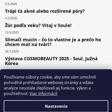
5.5.2026
Trápi ťa akné alebo rozšírené póry?
4.2.2026
Žúr podľa veku? Vitaj v Soule!
12.9.2025
Slimačí mucín – čo to vlastne je a prečo ho
chcem mať na tvári?
30.7.2025
Výstava COSMOBEAUTY 2025 - Soul, Južná
Kórea
11.6.2025
Používame súbory cookie, aby sme vám umožnili
pohodlné prehliadanie webovej stránky a vďaka
analýze neustále zlepšovali jej funkcie, výkon a
Instagram
použiteľnosť.
Viac informácií
Nastavenie