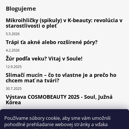
Blogujeme
Mikroihličky (spikuly) v K-beauty: revolúcia v
starostlivosti o pleť
5.5.2026
Trápi ťa akné alebo rozšírené póry?
4.2.2026
Žúr podľa veku? Vitaj v Soule!
12.9.2025
Slimačí mucín – čo to vlastne je a prečo ho
chcem mať na tvári?
30.7.2025
Výstava COSMOBEAUTY 2025 - Soul, Južná
Kórea
11.6.2025
Používame súbory cookie, aby sme vám umožnili
pohodlné prehliadanie webovej stránky a vďaka