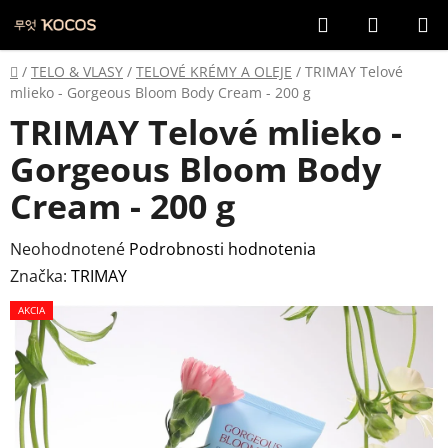
Prejsť
Hľadať
NÁKUP
na
KOŠÍK
obsah
Domov
/
TELO & VLASY
/
TELOVÉ KRÉMY A OLEJE
/
TRIMAY Telové
mlieko - Gorgeous Bloom Body Cream - 200 g
TRIMAY Telové mlieko -
Gorgeous Bloom Body
Cream - 200 g
Priemerné
Neohodnotené
Podrobnosti hodnotenia
hodnotenie
Značka:
TRIMAY
produktu
AKCIA
je
0,0
z
5
hviezdičiek.