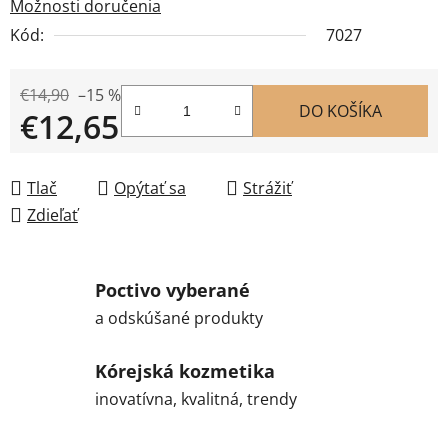
Možnosti doručenia
Kód:
7027
€14,90
–15 %
DO KOŠÍKA
€12,65
Jednotková cena:
Tlač
Opýtať sa
Strážiť
Zdieľať
Poctivo vyberané
a odskúšané produkty
Kórejská kozmetika
inovatívna, kvalitná, trendy