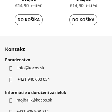
€14,90
€14,90
(–15 %)
(–15 %)
DO KOŠÍKA
DO KOŠÍKA
Z
á
Kontakt
p
ä
Poradenstvo
t
info
@
kocos.sk
i
e
+421 940 600 054
Informácie o doručení zásielok
mojbalik@kocos.sk
+421 905 908 714