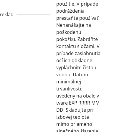
použitie. V prípade
podráždenia
reklad
prestaňte používať.
Nenanášajte na
poškodenú
pokožku. Zabráňte
kontaktu s očami. V
prípade zasiahnutia
očí ich dôkladne
vypláchnite čistou
vodou. Dátum
minimálnej
trvanlivosti:
uvedený na obale v
tvare EXP RRRR MM
DD. Skladujte pri
izbovej teplote
mimo priameho
slnečného žiarenia