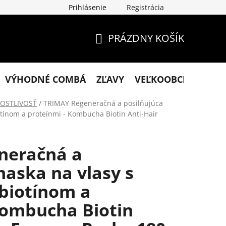
Prihlásenie
Registrácia
klamácie
Podmienky ochrany osobných údajov
Obchodn
PRÁZDNY KOŠÍK
NÁKUPNÝ
KOŠÍK
VÝHODNÉ COMBÁ
ZĽAVY
VEĽKOOBCHOD
KO
OSTLIVOSŤ
/
TRIMAY Regeneračná a posilňujúca
tínom a proteínmi - Kombucha Biotin Anti-Hair
neračná a
maska na vlasy s
biotínom a
Kombucha Biotin