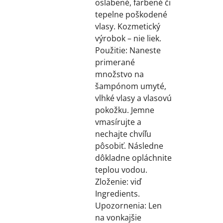
oslabené, farbené či
tepelne poškodené
vlasy. Kozmetický
výrobok – nie liek.
Použitie: Naneste
primerané
množstvo na
šampónom umyté,
vlhké vlasy a vlasovú
pokožku. Jemne
vmasírujte a
nechajte chvíľu
pôsobiť. Následne
dôkladne opláchnite
teplou vodou.
Zloženie: viď
Ingredients.
Upozornenia: Len
na vonkajšie