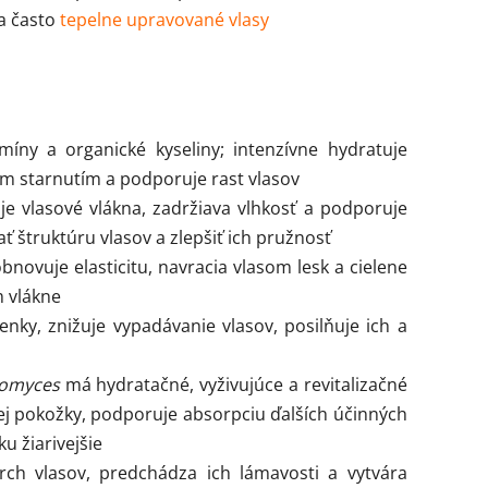
a často
tepelne upravované vlasy
íny a organické kyseliny; intenzívne hydratuje
m starnutím a podporuje rast vlasov
je vlasové vlákna, zadržiava vlhkosť a podporuje
 štruktúru vlasov a zlepšiť ich pružnosť
bnovuje elasticitu, navracia vlasom lesk a cielene
 vlákne
enky, znižuje vypadávanie vlasov, posilňuje ich a
tomyces
má hydratačné, vyživujúce a revitalizačné
ej pokožky, podporuje absorpciu ďalších účinných
u žiarivejšie
ch vlasov, predchádza ich lámavosti a vytvára