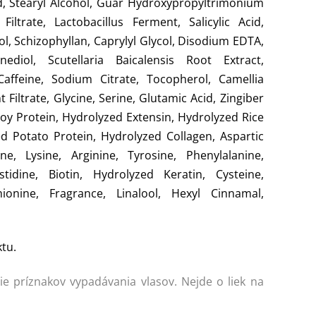
cid, Stearyl Alcohol, Guar Hydroxypropyltrimonium
ltrate, Lactobacillus Ferment, Salicylic Acid,
l, Schizophyllan, Caprylyl Glycol, Disodium EDTA,
anediol, Scutellaria Baicalensis Root Extract,
Caffeine, Sodium Citrate, Tocopherol, Camellia
Filtrate, Glycine, Serine, Glutamic Acid, Zingiber
Soy Protein, Hydrolyzed Extensin, Hydrolyzed Rice
d Potato Protein, Hydrolyzed Collagen, Aspartic
ne, Lysine, Arginine, Tyrosine, Phenylalanine,
stidine, Biotin, Hydrolyzed Keratin, Cysteine,
ionine, Fragrance, Linalool, Hexyl Cinnamal,
tu.
e príznakov vypadávania vlasov. Nejde o liek na