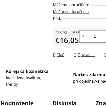
Môžeme doručiť do:
Možnosti doručenia
Kód:
€18,90
–15 %
€16,05
Jednotková cena:
Tlač
Opýtať sa
Kórejská kozmetika
Darček zdarma
inovatívna, kvalitná,
pri objednávke na
trendy
Hodnotenie
Diskusia
Zna