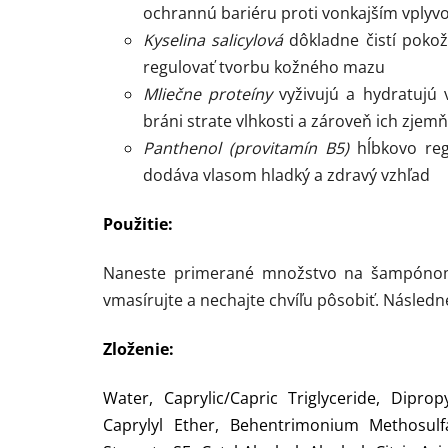
ochrannú bariéru proti vonkajším vply
Kyselina salicylová
dôkladne čistí pokož
regulovať tvorbu kožného mazu
Mliečne proteíny
vyživujú a hydratujú 
bráni strate vlhkosti a zároveň ich zjem
Panthenol (provitamín B5)
hĺbkovo reg
dodáva vlasom hladký a zdravý vzhľad
Použitie:
Naneste primerané množstvo na šampónom 
vmasírujte a nechajte chvíľu pôsobiť. Násled
Zloženie:
Water, Caprylic/Capric Triglyceride, Diprop
Caprylyl Ether, Behentrimonium Methosulf