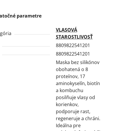
atočné parametre
VLASOVÁ
gória
STAROSTLIVOSŤ
8809822541201
8809822541201
Maska bez silikónov
obohatená o 8
proteínov, 17
aminokyselín, biotín
a kombuchu
posilňuje vlasy od
korienkov,
podporuje rast,
regeneruje a chráni.
Ideálna pre