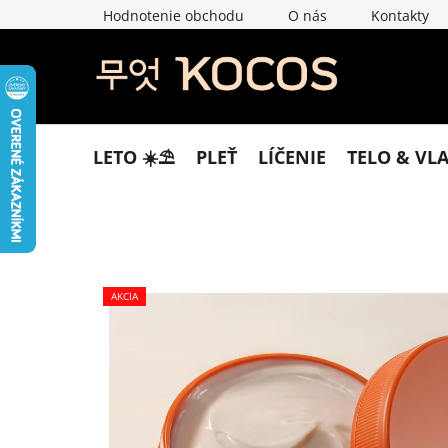
Prejsť
Hodnotenie obchodu
O nás
Kontakty
na
obsah
LETO ☀️​⛱️​
PLEŤ
LÍČENIE
TELO & VL
AKCIA