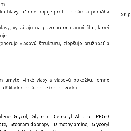
vom
ku hlavy, účinne bojuje proti lupinám a pomáha
SK p
vlasy, vytvárajú na povrchu ochranný film, ktorý
ňuje
eneruje vlasovú štruktúru, zlepšuje pružnosť a
umyté, vlhké vlasy a vlasovú pokožku. Jemne
ne dôkladne opláchnite teplou vodou.
ylene Glycol, Glycerin, Cetearyl Alcohol, PPG-3
ate, Stearamidopropyl Dimethylamine, Glyceryl