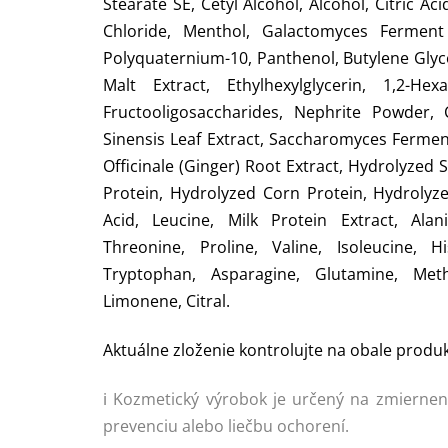
Stearate SE, Cetyl Alcohol, Alcohol, Citric A
Chloride, Menthol, Galactomyces Ferment Fi
Polyquaternium-10, Panthenol, Butylene Glyco
Malt Extract, Ethylhexylglycerin, 1,2-Hex
Fructooligosaccharides, Nephrite Powder, 
Sinensis Leaf Extract, Saccharomyces Ferment 
Officinale (Ginger) Root Extract, Hydrolyzed 
Protein, Hydrolyzed Corn Protein, Hydrolyze
Acid, Leucine, Milk Protein Extract, Alani
Threonine, Proline, Valine, Isoleucine, Hi
Tryptophan, Asparagine, Glutamine, Meth
Limonene, Citral.
Aktuálne zloženie kontrolujte na obale produk
ℹ Kozmetický výrobok je určený na zmierneni
prevenciu alebo liečbu ochorení.