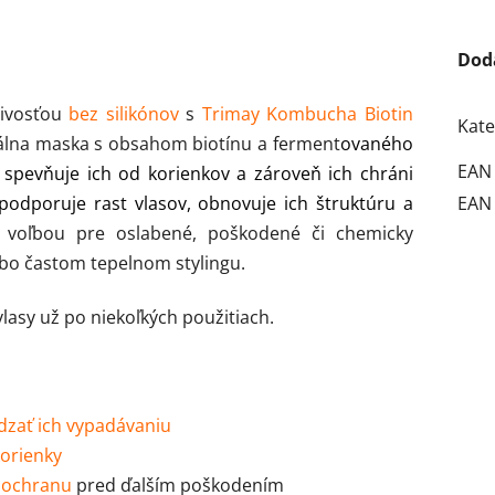
Dod
livosťou
bez silikónov
s
Trimay Kombucha Biotin
Kate
lna maska s obsahom biotínu a ferment
ovaného
EAN
 spevňuje ich od korienkov a zároveň ich chráni
podporuje rast vlasov, obnovuje ich štruktúru a
EAN
 voľbou pre oslabené, poškodené či chemicky
lebo častom tepelnom stylingu.
vlasy už po niekoľkých použitiach.
zať ich vypadávaniu
orienky
e
ochranu
pred ďalším poškodením