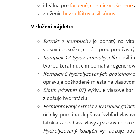
ideálna pre
farbené, chemicky ošetrené
zloženie
bez sulfátov a silikónov
V zložení nájdete:
Extrakt z kombuchy
je bohatý na vitam
vlasovú pokožku, chráni pred predčasný
Komplex 17 typov aminokyselín
posilňu
tvorbu keratínu, čím pomáha regenerovať
Komplex 8 hydrolyzovaných proteínov
o
opravuje poškodené miesta na vlasovom
Biotín (vitamín B7)
vyživuje vlasové kori
zlepšuje hydratáciu
Fermentovaný extrakt z kvasiniek galac
účinky, pomáha zlepšovať vzhľad vlasov
látok a zanecháva vlasy aj vlasovú pokožk
Hydrolyzovaný kolagén
vyhladzuje povr