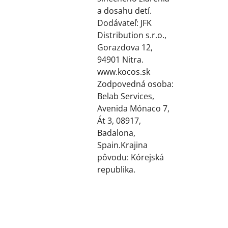
a dosahu detí.
Dodávateľ: JFK
Distribution s.r.o.,
Gorazdova 12,
94901 Nitra.
www.kocos.sk
Zodpovedná osoba:
Belab Services,
Avenida Mónaco 7,
Át 3, 08917,
Badalona,
Spain.Krajina
pôvodu: Kórejská
republika.