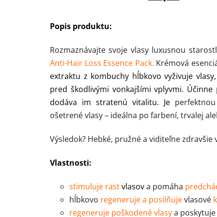
Popis produktu:
Rozmaznávajte svoje vlasy luxusnou starost
Anti-Hair Loss Essence Pack.
Krémová esenciá
extraktu z kombuchy hĺbkovo vyživuje vlasy,
pred škodlivými vonkajšími vplyvmi. Účinne 
dodáva im stratenú vitalitu. Je
perfektnou
ošetrené vlasy – ideálna po farbení, trvalej a
Výsledok? Hebké, pružné a viditeľne zdravšie 
Vlastnosti:
stimuluje rast
vlasov
a pomáha
predchád
hĺbkovo
regeneruje a posilňuje
vlasové
k
regeneruje poškodené vlasy
a poskytuj