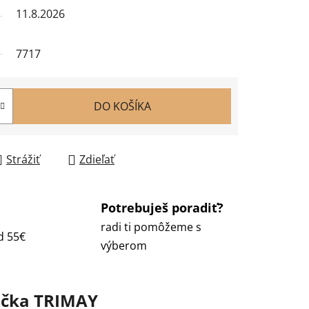
11.8.2026
7717
DO KOŠÍKA
Strážiť
Zdieľať
Potrebuješ poradiť?
radi ti pomôžeme s
d 55€
výberom
čka
TRIMAY