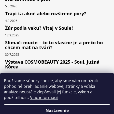
5.5.2026
Trápi ťa akné alebo rozšírené póry?
4.2.2026
Žúr podľa veku? Vitaj v Soule!
12.9.2025
Slimačí mucín – čo to vlastne je a prečo ho
chcem mať na tvári?
30.7.2025
Výstava COSMOBEAUTY 2025 - Soul, Južná
Kórea
11.6.2025
Používame súbory cookie, aby sme vám umožnili
pohodlné prehliadanie webovej stránky a vďaka
analýze neustále zlepšovali jej funkcie, výkon a
Instagram
použiteľnosť.
Viac informácií
Nastavenie