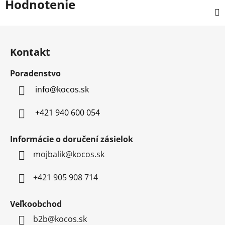
Hodnotenie
Z
á
Kontakt
p
ä
Poradenstvo
t
info
@
kocos.sk
i
e
+421 940 600 054
Informácie o doručení zásielok
mojbalik@kocos.sk
+421 905 908 714
Veľkoobchod
b2b@kocos.sk