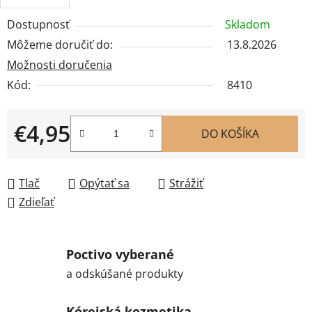
Dostupnosť
Skladom
Môžeme doručiť do:
13.8.2026
Možnosti doručenia
Kód:
8410
€4,95
DO KOŠÍKA
Jednotková cena:
Tlač
Opýtať sa
Strážiť
Zdieľať
Poctivo vyberané
a odskúšané produkty
Kórejská kozmetika