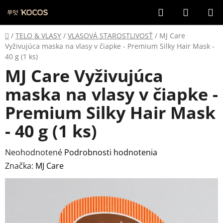
Prejsť
Hľadať
NÁKUP
na
KOŠÍK
obsah
Domov
/
TELO & VLASY
/
VLASOVÁ STAROSTLIVOSŤ
/
MJ Care
Vyživujúca maska na vlasy v čiapke - Premium Silky Hair Mask -
40 g (1 ks)
MJ Care Vyživujúca
maska na vlasy v čiapke -
Premium Silky Hair Mask
- 40 g (1 ks)
Priemerné
Neohodnotené
Podrobnosti hodnotenia
hodnotenie
Značka:
MJ Care
produktu
je
0,0
z