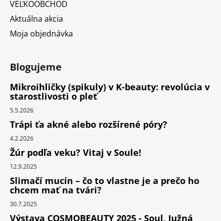
VEĽKOOBCHOD
Aktuálna akcia
Moja objednávka
Blogujeme
Mikroihličky (spikuly) v K-beauty: revolúcia v
starostlivosti o pleť
5.5.2026
Trápi ťa akné alebo rozšírené póry?
4.2.2026
Žúr podľa veku? Vitaj v Soule!
12.9.2025
Slimačí mucín – čo to vlastne je a prečo ho
chcem mať na tvári?
30.7.2025
Výstava COSMOBEAUTY 2025 - Soul, Južná