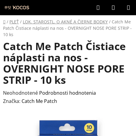
Prejsť
Hľadať
NÁKUP
na
KOŠÍK
obsah
Domov
/
PLEŤ
/
LOK. STAROSTL. O AKNÉ A ČIERNE BODKY
/
Catch Me
Patch Čistiace náplasti na nos - OVERNIGHT NOSE PORE STRIP -
10 ks
Catch Me Patch Čistiace
náplasti na nos -
OVERNIGHT NOSE PORE
STRIP - 10 ks
Priemerné
Neohodnotené
Podrobnosti hodnotenia
hodnotenie
Značka:
Catch Me Patch
produktu
je
0,0
z