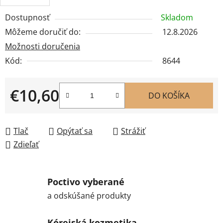
Dostupnosť
Skladom
Môžeme doručiť do:
12.8.2026
Možnosti doručenia
Kód:
8644
€10,60
DO KOŠÍKA
Jednotková cena:
Tlač
Opýtať sa
Strážiť
Zdieľať
Poctivo vyberané
a odskúšané produkty
Kórejská kozmetika