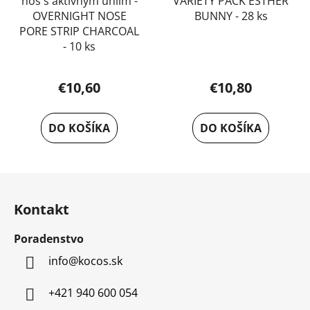
nos s aktívnym uhlím -
VARIETY PACK ESTHER
OVERNIGHT NOSE
BUNNY - 28 ks
PORE STRIP CHARCOAL
- 10 ks
€10,60
€10,80
DO KOŠÍKA
DO KOŠÍKA
Z
á
Kontakt
p
ä
Poradenstvo
t
info
@
kocos.sk
i
e
+421 940 600 054