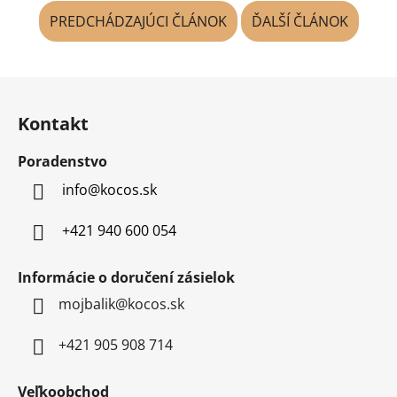
PREDCHÁDZAJÚCI ČLÁNOK
ĎALŠÍ ČLÁNOK
Z
á
Kontakt
p
ä
Poradenstvo
t
info
@
kocos.sk
i
e
+421 940 600 054
Informácie o doručení zásielok
mojbalik@kocos.sk
+421 905 908 714
Veľkoobchod