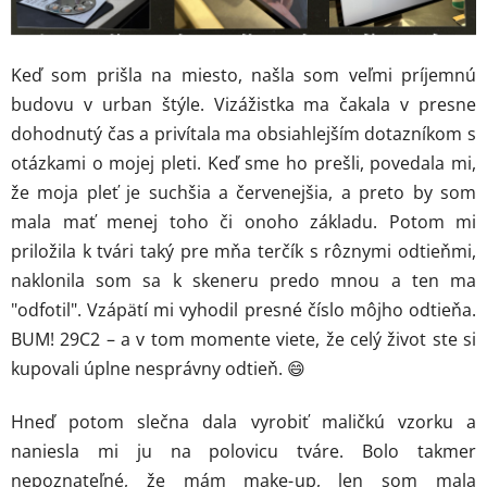
Keď som prišla na miesto, našla som veľmi príjemnú
budovu v urban štýle. Vizážistka ma čakala v presne
dohodnutý čas a privítala ma obsiahlejším dotazníkom s
otázkami o mojej pleti. Keď sme ho prešli, povedala mi,
že moja pleť je suchšia a červenejšia, a preto by som
mala mať menej toho či onoho základu. Potom mi
priložila k tvári taký pre mňa terčík s rôznymi odtieňmi,
naklonila som sa k skeneru predo mnou a ten ma
"odfotil". Vzápätí mi vyhodil presné číslo môjho odtieňa.
BUM! 29C2 – a v tom momente viete, že celý život ste si
kupovali úplne nesprávny odtieň. 😄
Hneď potom slečna dala vyrobiť maličkú vzorku a
naniesla mi ju na polovicu tváre. Bolo takmer
nepoznateľné, že mám make-up, len som mala