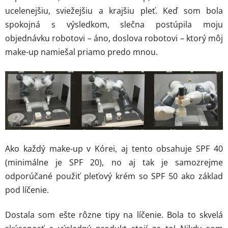
ucelenejšiu, sviežejšiu a krajšiu pleť. Keď som bola
spokojná s výsledkom, slečna postúpila moju
objednávku robotovi – áno, doslova robotovi – ktorý môj
make-up namiešal priamo predo mnou.
Ako každý make-up v Kórei, aj tento obsahuje SPF 40
(minimálne je SPF 20), no aj tak je samozrejme
odporúčané použiť pleťový krém so SPF 50 ako základ
pod líčenie.
Dostala som ešte rôzne tipy na líčenie. Bola to skvelá