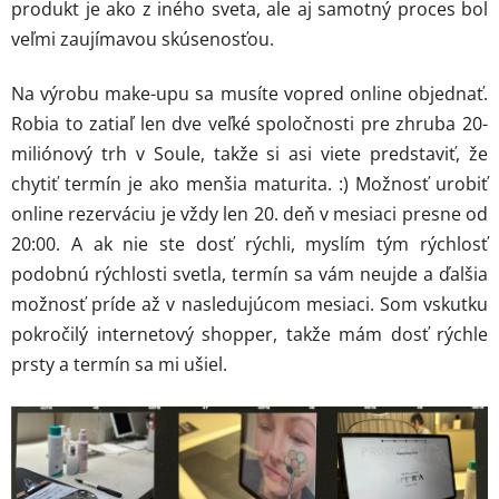
produkt je ako z iného sveta, ale aj samotný proces bol
veľmi zaujímavou skúsenosťou.
Na výrobu make-upu sa musíte vopred online objednať.
Robia to zatiaľ len dve veľké spoločnosti pre zhruba 20-
miliónový trh v Soule, takže si asi viete predstaviť, že
chytiť termín je ako menšia maturita. :) Možnosť urobiť
online rezerváciu je vždy len 20. deň v mesiaci presne od
20:00. A ak nie ste dosť rýchli, myslím tým rýchlosť
podobnú rýchlosti svetla, termín sa vám neujde a ďalšia
možnosť príde až v nasledujúcom mesiaci. Som vskutku
pokročilý internetový shopper, takže mám dosť rýchle
prsty a termín sa mi ušiel.