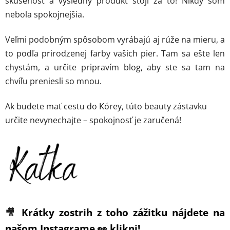
skúsenosť a výsledný produkt stojí za to! Nikdy som
nebola spokojnejšia.
Veľmi podobným spôsobom vyrábajú aj rúže na mieru, a
to podľa prirodzenej farby vašich pier. Tam sa ešte len
chystám, a určite pripravím blog, aby ste sa tam na
chvíľu preniesli so mnou.
Ak budete mať cestu do Kórey, túto beauty zástavku
určite nevynechajte – spokojnosť je zaručená!
🎥
Krátky zostrih z toho zážitku nájdete na
našom Instagrame 👀 klikni!