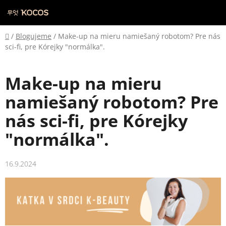
Prejsť
na
obsah
Domov
/
Blogujeme
/
Make-up na mieru namiešaný robotom? Pre nás
sci-fi, pre Kórejky "normálka".
Make-up na mieru
namiešaný robotom? Pre
nás sci-fi, pre Kórejky
"normálka".
16.9.2024