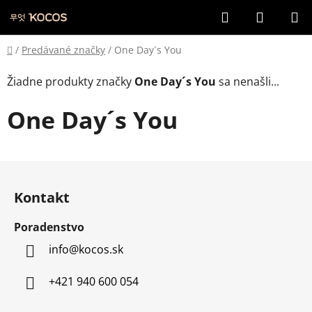
Prejsť
Hľadať
NÁKUP
na
KOŠÍK
obsah
Domov
/
Predávané značky
/
One Day´s You
Žiadne produkty značky
One Day´s You
sa nenašli...
One Day´s You
Z
á
Kontakt
p
ä
Poradenstvo
t
info
@
kocos.sk
i
e
+421 940 600 054