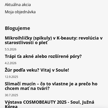
Aktuálna akcia
Moja objednávka
Blogujeme
Mikroihličky (spikuly) v K-beauty: revolúcia v
starostlivosti o pleť
5.5.2026
Trápi ťa akné alebo rozšírené póry?
4.2.2026
Žúr podľa veku? Vitaj v Soule!
12.9.2025
Slimačí mucín – čo to vlastne je a prečo ho
chcem mať na tvári?
30.7.2025
Výstava COSMOBEAUTY 2025 - Soul, Južná
Kórea