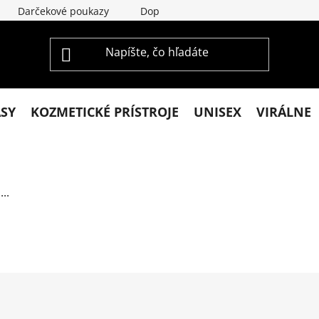
Darčekové poukazy
Doprava a platba
Vrátenie a re
ASY
KOZMETICKÉ PRÍSTROJE
UNISEX
VIRÁLNE
..