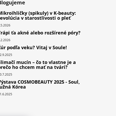
Blogujeme
Mikroihličky (spikuly) v K-beauty:
revolúcia v starostlivosti o pleť
.5.2026
Trápi ťa akné alebo rozšírené póry?
.2.2026
Žúr podľa veku? Vitaj v Soule!
2.9.2025
Slimačí mucín – čo to vlastne je a
prečo ho chcem mať na tvári?
0.7.2025
Výstava COSMOBEAUTY 2025 - Soul,
Južná Kórea
1.6.2025