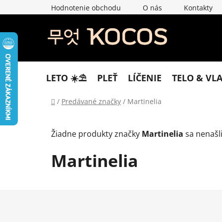
Prejsť
Hodnotenie obchodu
O nás
Kontakty
na
obsah
LETO ☀️​⛱️​
PLEŤ
LÍČENIE
TELO & VL
Domov
/
Predávané značky
/
Martinelia
Žiadne produkty značky
Martinelia
sa nenašli.
Martinelia
Z
á