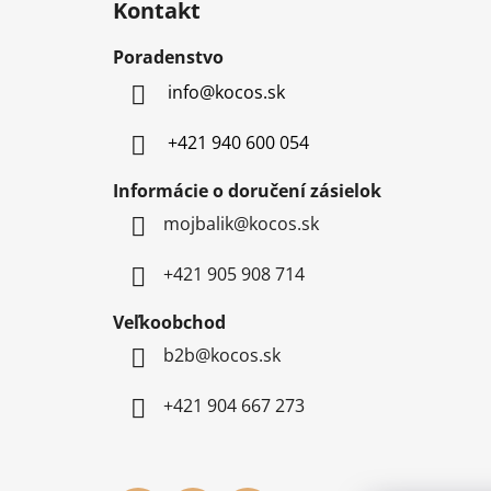
Kontakt
p
ä
Poradenstvo
t
info
@
kocos.sk
i
e
+421 940 600 054
Informácie o doručení zásielok
mojbalik@kocos.sk
+421 905 908 714
Veľkoobchod
b2b@kocos.sk
+421 904 667 273