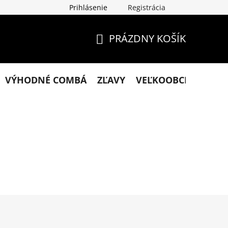
Prihlásenie
Registrácia
klamácie
Podmienky ochrany osobných údajov
Obchodn
PRÁZDNY KOŠÍK
NÁKUPNÝ
KOŠÍK
VÝHODNÉ COMBÁ
ZĽAVY
VEĽKOOBCHOD
KO