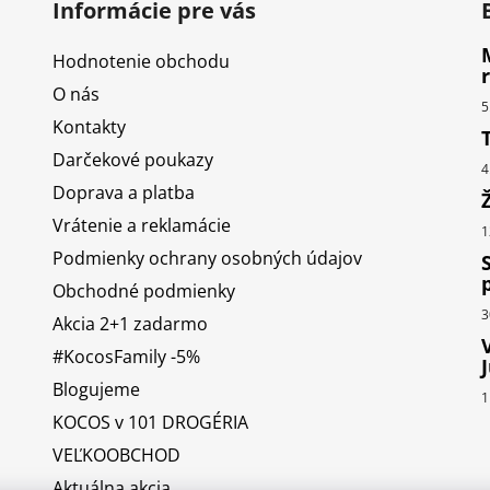
Informácie pre vás
Hodnotenie obchodu
O nás
5
Kontakty
Darčekové poukazy
4
Doprava a platba
Vrátenie a reklamácie
1
Podmienky ochrany osobných údajov
Obchodné podmienky
3
Akcia 2+1 zadarmo
#KocosFamily -5%
Blogujeme
1
KOCOS v 101 DROGÉRIA
VEĽKOOBCHOD
Aktuálna akcia