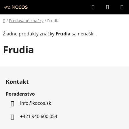
Prejsť
Hľadať
NÁKUP
na
KOŠÍK
obsah
Domov
/
Predávané značky
/
Frudia
Žiadne produkty značky
Frudia
sa nenašli...
Frudia
Z
á
Kontakt
p
ä
Poradenstvo
t
info
@
kocos.sk
i
e
+421 940 600 054