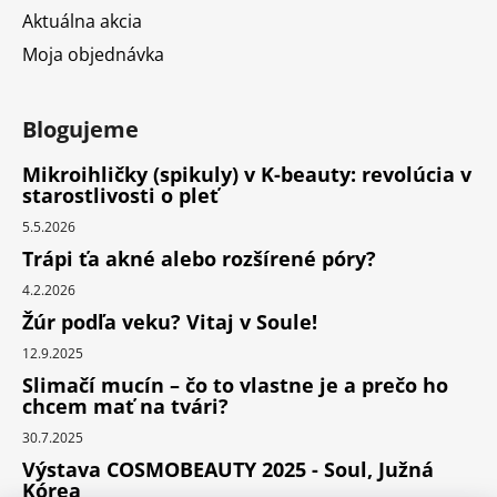
Aktuálna akcia
Moja objednávka
Blogujeme
Mikroihličky (spikuly) v K-beauty: revolúcia v
starostlivosti o pleť
5.5.2026
Trápi ťa akné alebo rozšírené póry?
4.2.2026
Žúr podľa veku? Vitaj v Soule!
12.9.2025
Slimačí mucín – čo to vlastne je a prečo ho
chcem mať na tvári?
30.7.2025
Výstava COSMOBEAUTY 2025 - Soul, Južná
Kórea