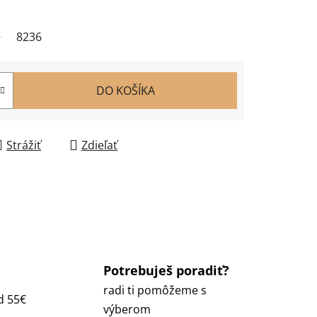
8236
DO KOŠÍKA
Strážiť
Zdieľať
Potrebuješ poradiť?
radi ti pomôžeme s
d 55€
výberom