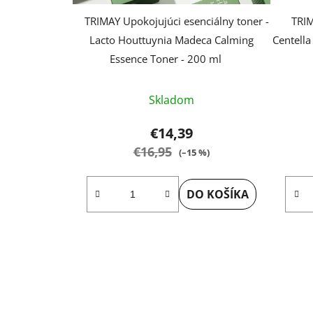
TRIMAY Upokojujúci esenciálny toner -
TRIM
Lacto Houttuynia Madeca Calming
Centell
Essence Toner - 200 ml
Priemerné
Skladom
hodnotenie
produktu
€14,39
je
€16,95
(–15 %)
5,0
z
DO KOŠÍKA
5
hviezdičiek.