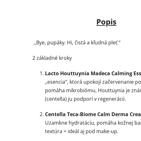
Popis
,,Bye, pupáky. Hi, čistá a kľudná pleť.“
2 základné kroky
Lacto Houttuynia Madeca Calming Ess
„esencia“, ktorá upokojí začervenanie po
pomáha mikrobiómu, Houttuynia je známa
(centella) ju podporí v regenerácii.
Centella Teca-Biome Calm Derma Crea
Uzamkne hydratáciu, pomáha kožnej bari
textúra = ideál aj pod make-up.