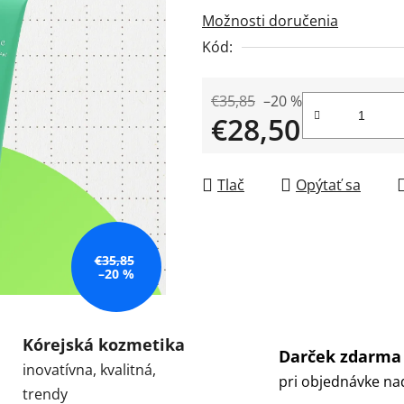
Možnosti doručenia
z
5
Kód:
hviezdičiek.
€35,85
–20 %
€28,50
Jednotková cena:
Tlač
Opýtať sa
€35,85
–20 %
Kórejská kozmetika
Darček zdarma
inovatívna, kvalitná,
pri objednávke na
trendy