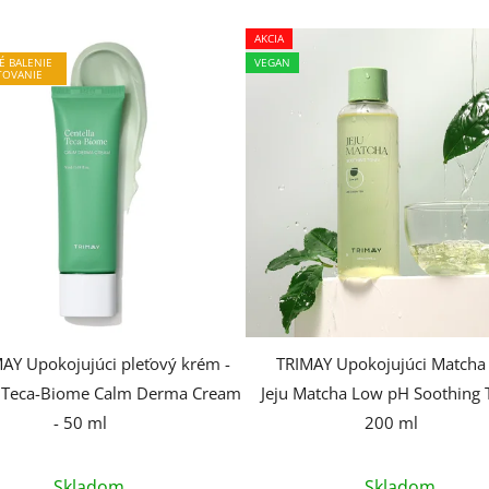
AKCIA
É BALENIE
VEGAN
TOVANIE
AY Upokojujúci pleťový krém -
TRIMAY Upokojujúci Matcha 
a Teca-Biome Calm Derma Cream
Jeju Matcha Low pH Soothing 
- 50 ml
200 ml
Skladom
Skladom