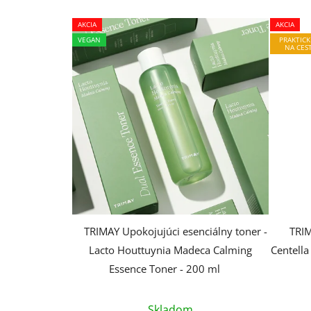
AKCIA
AKCIA
VEGAN
PRAKTICK
NA CES
TRIMAY Upokojujúci esenciálny toner -
TRIM
Lacto Houttuynia Madeca Calming
Centell
Essence Toner - 200 ml
Priemerné
Skladom