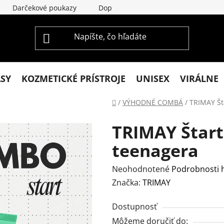
Darčekové poukazy
Doprava a platba
Vrátenie a re
ASY
KOZMETICKÉ PRÍSTROJE
UNISEX
VIRÁLNE
Domov
/
VÝHODNÉ COMBÁ
/
TRIMAY Št
TRIMAY Štar
teenagera
Priemerné
Neohodnotené
Podrobnosti 
hodnotenie
Značka:
TRIMAY
produktu
Dostupnosť
je
Môžeme doručiť do:
0,0