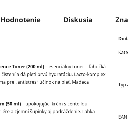
Hodnotenie
Diskusia
Zna
Dod
Kate
ence Toner (200 ml)
– esenciálny toner = ľahučká
 čistení a dá pleti prvú hydratáciu. Lacto-komplex
 pre „antistres“ účinok na pleť, Madeca
Typ 
m (50 ml)
– upokojujúci krém s centellou.
ére a zjemní šupinky aj podráždenie. Ľahká
EAN