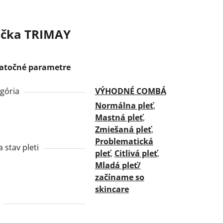
čka
TRIMAY
atočné parametre
gória
VÝHODNÉ COMBÁ
Normálna pleť
,
Mastná pleť
,
Zmiešaná pleť
,
Problematická
a stav pleti
pleť
,
Citlivá pleť
,
Mladá pleť/
začíname so
skincare