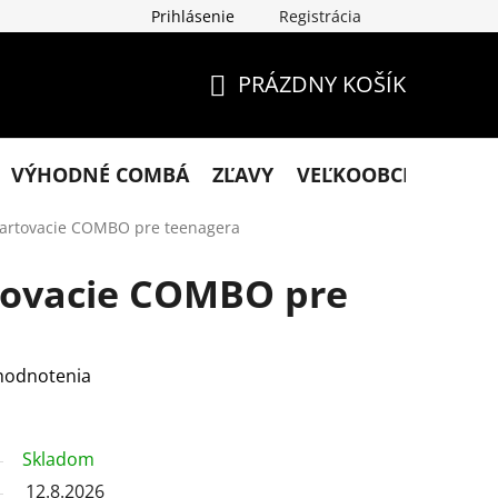
Prihlásenie
Registrácia
klamácie
Podmienky ochrany osobných údajov
Obchodn
PRÁZDNY KOŠÍK
NÁKUPNÝ
KOŠÍK
VÝHODNÉ COMBÁ
ZĽAVY
VEĽKOOBCHOD
KO
artovacie COMBO pre teenagera
tovacie COMBO pre
hodnotenia
Skladom
12.8.2026