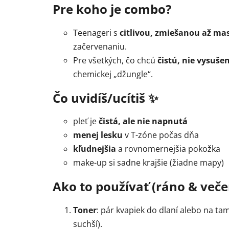
Pre koho je combo?
Teenageri s
citlivou, zmiešanou až ma
začervenaniu.
Pre všetkých, čo chcú
čistú, nie vysuše
chemickej „džungle“.
Čo uvidíš/ucítiš ✨
pleť je
čistá, ale nie napnutá
menej lesku
v T-zóne počas dňa
kľudnejšia
a rovnomernejšia pokožka
make-up si sadne krajšie (žiadne mapy)
Ako to používať (ráno & veče
Toner
: pár kvapiek do dlaní alebo na tamp
suchší).