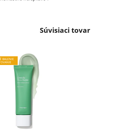
Súvisiaci tovar
É BALENIE
TOVANIE