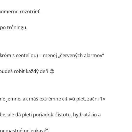
nomerne rozotrieť.
 po tréningu.
 krém s centellou) = menej „červených alarmov“
 budeš robiť každý deň 😉
é jemne; ak máš extrémne citlivú pleť, začni 1×
, ale dá pleti poriadok: čistotu, hydratáciu a
 „nemastné-nelepkavé“.