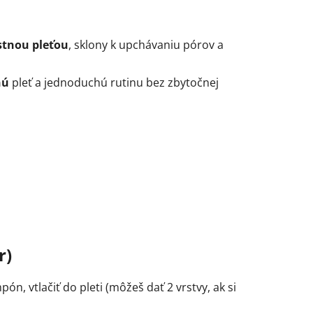
stnou pleťou
, sklony k upchávaniu pórov a
nú
pleť a jednoduchú rutinu bez zbytočnej
r)
ón, vtlačiť do pleti (môžeš dať 2 vrstvy, ak si