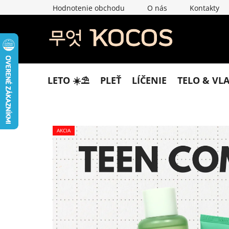
Prejsť
Hodnotenie obchodu
O nás
Kontakty
na
obsah
LETO ☀️​⛱️​
PLEŤ
LÍČENIE
TELO & VL
AKCIA