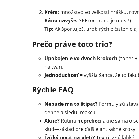
Krém
: množstvo vo veľkosti hrášku, rov
Ráno navyše:
SPF (ochrana je must!).
Tip:
Ak športuješ, urob rýchle čistenie aj
Prečo práve toto trio?
Upokojenie vo dvoch krokoch
(toner +
na tvári.
Jednoduchosť
= vyššia šanca, že to fakt
Rýchle FAQ
Nebude ma to štípať?
Formuly sú stavan
denne a sleduj reakciu.
Akné?
Rutina
neprelieči
akné sama o sebe
kľud—základ pre ďalšie anti-akné kroky.
Ťažký pocit na pleti?
Textúry sú ľahké,