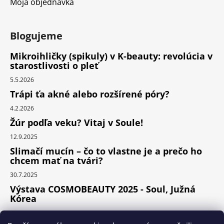
Moja objednávka
Blogujeme
Mikroihličky (spikuly) v K-beauty: revolúcia v
starostlivosti o pleť
5.5.2026
Trápi ťa akné alebo rozšírené póry?
4.2.2026
Žúr podľa veku? Vitaj v Soule!
12.9.2025
Slimačí mucín – čo to vlastne je a prečo ho
chcem mať na tvári?
30.7.2025
Výstava COSMOBEAUTY 2025 - Soul, Južná
Kórea
11.6.2025