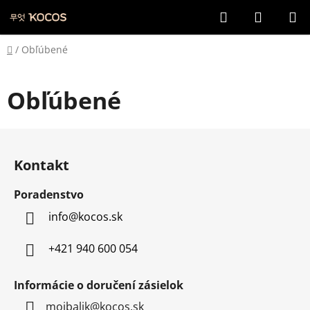
Prejsť
Hľadať
NÁKUP
na
KOŠÍK
obsah
Domov
/
Obľúbené
Obľúbené
Z
á
Kontakt
p
ä
Poradenstvo
t
info
@
kocos.sk
i
e
+421 940 600 054
Informácie o doručení zásielok
mojbalik@kocos.sk