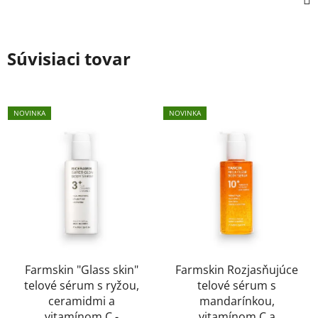
Súvisiaci tovar
NOVINKA
NOVINKA
Farmskin "Glass skin"
Farmskin Rozjasňujúce
telové sérum s ryžou,
telové sérum s
ceramidmi a
mandarínkou,
vitamínom C -
vitamínom C a