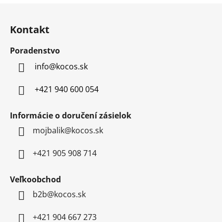
Z
á
Kontakt
p
ä
Poradenstvo
t
info
@
kocos.sk
i
e
+421 940 600 054
Informácie o doručení zásielok
mojbalik@kocos.sk
+421 905 908 714
Veľkoobchod
b2b@kocos.sk
+421 904 667 273