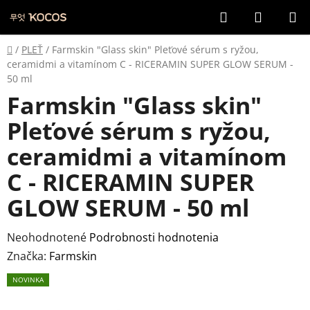
Prejsť
Hľadať
NÁKUP
na
KOŠÍK
obsah
Domov
/
PLEŤ
/
Farmskin "Glass skin" Pleťové sérum s ryžou,
ceramidmi a vitamínom C - RICERAMIN SUPER GLOW SERUM -
50 ml
Farmskin "Glass skin"
Pleťové sérum s ryžou,
ceramidmi a vitamínom
C - RICERAMIN SUPER
GLOW SERUM - 50 ml
Priemerné
Neohodnotené
Podrobnosti hodnotenia
hodnotenie
Značka:
Farmskin
produktu
NOVINKA
je