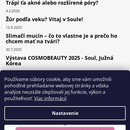
Trápi ťa akné alebo rozšírené póry?
4.2.2026
Žúr podľa veku? Vitaj v Soule!
12.9.2025
Slimačí mucín – čo to vlastne je a prečo ho
chcem mať na tvári?
30.7.2025
Výstava COSMOBEAUTY 2025 - Soul, Južná
Kórea
11.6.2025
Používame súbory cookie, aby sme vám umožnili
pohodlné prehliadanie webovej stránky a vďaka
analýze neustále zlepšovali jej funkcie, výkon a
Instagram
použiteľnosť.
Viac informácií
Nastavenie
Vytvoril Shoptet Premium