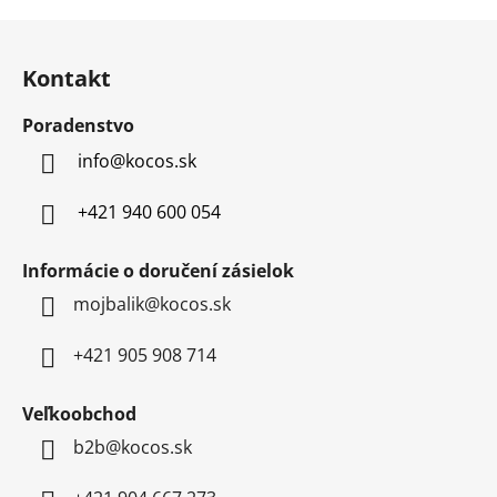
Z
á
Kontakt
p
ä
Poradenstvo
t
info
@
kocos.sk
i
e
+421 940 600 054
Informácie o doručení zásielok
mojbalik@kocos.sk
+421 905 908 714
Veľkoobchod
b2b@kocos.sk