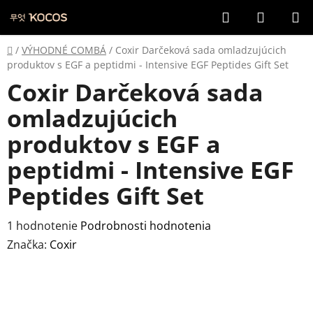
Prejsť
Hľadať
NÁKUP
na
KOŠÍK
obsah
Domov
/
VÝHODNÉ COMBÁ
/
Coxir Darčeková sada omladzujúcich
produktov s EGF a peptidmi - Intensive EGF Peptides Gift Set
Coxir Darčeková sada
omladzujúcich
produktov s EGF a
peptidmi - Intensive EGF
Peptides Gift Set
Priemerné
1 hodnotenie
Podrobnosti hodnotenia
hodnotenie
Značka:
Coxir
produktu
je
4,0