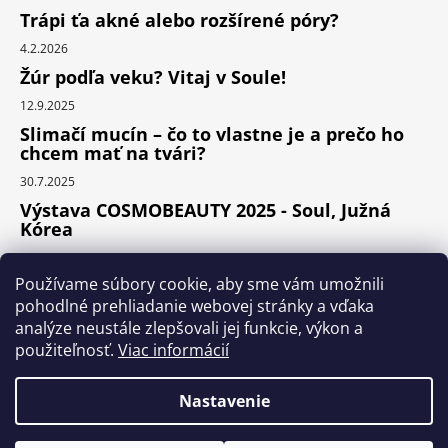
Trápi ťa akné alebo rozšírené póry?
4.2.2026
Žúr podľa veku? Vitaj v Soule!
12.9.2025
Slimačí mucín – čo to vlastne je a prečo ho
chcem mať na tvári?
30.7.2025
Výstava COSMOBEAUTY 2025 - Soul, Južná
Kórea
11.6.2025
Používame súbory cookie, aby sme vám umožnili
pohodlné prehliadanie webovej stránky a vďaka
analýze neustále zlepšovali jej funkcie, výkon a
Instagram
použiteľnosť.
Viac informácií
Nastavenie
Vytvoril Shoptet Premium