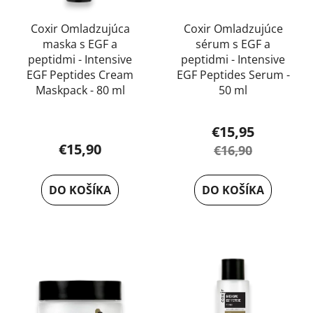
Coxir Omladzujúca
Coxir Omladzujúce
maska s EGF a
sérum s EGF a
peptidmi - Intensive
peptidmi - Intensive
EGF Peptides Cream
EGF Peptides Serum -
Maskpack - 80 ml
50 ml
Priemerné
€15,95
hodnotenie
€15,90
€16,90
produktu
je
DO KOŠÍKA
DO KOŠÍKA
5,0
z
5
hviezdičiek.