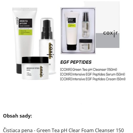
z
5
hviezdičiek.
Obsah sady:
Čistiaca pena - Green Tea pH Clear Foam Cleanser 150